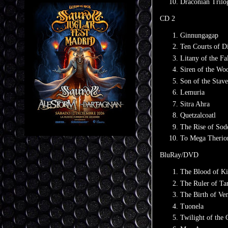
Draconian Trilo
CD 2
Ginnungagap
Ten Courts of D
Litany of the Fa
Siren of the Wo
Son of the Stav
Lemuria
Sitra Ahra
Quetzalcoatl
The Rise of So
To Mega Therio
BluRay/DVD
The Blood of K
The Ruler of T
The Birth of Ven
Tuonela
Twilight of the