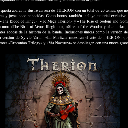
rquesta abarca la ilustre carrera de THERION con un total de 20 temas, que me
nicas y joyas poco conocidas. Como bonus, también incluye material exclusivo
o «The Blood of Kingu», «To Mega Therion» y «The Rise of Sodom and Gomo
como «The Birth of Venus Illegitima», «Siren of the Woods» y «Lemuria», l
entes épocas de la historia de la banda. Inclusiones únicas como la versión 
ersión de Sylvie Vartan «La Maritza» muestran el arte de THERION, que 
entes «Draconian Trilogy» y «Via Nocturna» se despliegan con una nueva grand