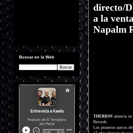
directo/
a la vent
Napalm 
Buscar en la Web
THERION
anuncia su
Records.
Los pioneros suecos del