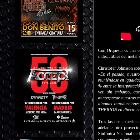
Con Orquesta es una c
indiscutibles del metal 
Christofer Johnsson so
«En el pasado, nuestro
reuniéndose en igualdad
% entre la interpretac
vez, sin embargo, que
reinterpretar nuestras 
algunas introducciones
THERION en directo co
Tras las dos experienc
adelante otro proyecto
Sinfónica Nacional de 
con nuevos arreglos y a