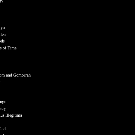
gy
iyu
llen
ods
es of Time
dom and Gomorrah
n
ingu
amag
us Illegitima
 Gods