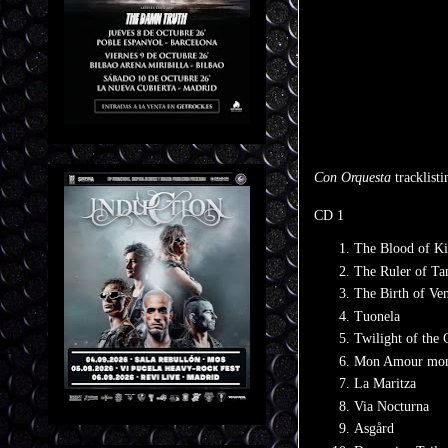
Con Orquesta
tracklisti
CD 1
The Blood of K
The Ruler of T
The Birth of Ven
Tuonela
Twilight of the
Mon Amour mo
La Maritza
Via Nocturna
Asgård