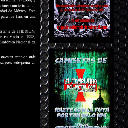
es en Rumanía (2006) y
primer concierto en un
iudad de México. Esta
 para los fans en una
mportante de THERION,
nte en Vovin en 1998,
 Sinfónica Nacional de
nuestra canción más
as para interpretar en