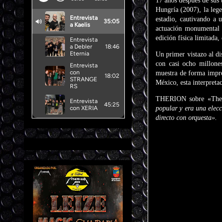
17 años después de sus 
Hungría (2007), la lege
estadio, cautivando a 
actuación monumental 
edición física limitada
Un primer vistazo al 
con casi ocho millone
muestra de forma impre
México, esta interpreta
THERION sobre «The
popular y era una elec
directo con orquesta».