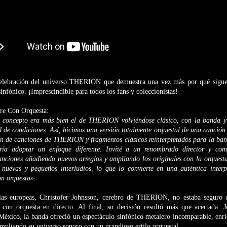
elebración del universo THERION que demuestra una vez más por qué siguen
sinfónico. ¡Imprescindible para todos los fans y coleccionistas!
bre Con Orquesta:
 concepto era más bien el de THERION volviéndose clásico, con la banda y 
 de condiciones. Así, hicimos una versión totalmente orquestal de una canción y
ión de canciones de THERION y fragmentos clásicos reinterpretados para la ban
ría adoptar un enfoque diferente. Invité a un renombrado director y co
canciones añadiendo nuevos arreglos y ampliando los originales con la orquest
 nuevas y pequeños interludios, lo que lo convierte en una auténtica inter
n orquesta».
ias europeas, Christofer Johnsson, cerebro de THERION, no estaba seguro d
 con orquesta en directo. Al final, su decisión resultó más que acertada. 
México, la banda ofreció un espectáculo sinfónico metalero incomparable, enri
mpliando su universo sonoro con un grandioso estilo orquestal.