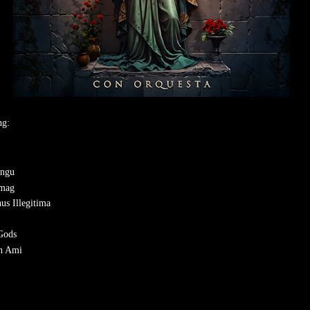
ng:
ingu
amag
us Illegitima
 Gods
n Ami