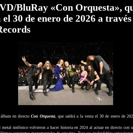
DVD/BluRay «Con Orquesta», qu
a el 30 de enero de 2026 a través
Records
 álbum en directo
Con Orquesta
, que saldrá a la venta el 30 de enero de 20
 metal sinfónico volvieron a hacer historia en 2024 al actuar en directo con 