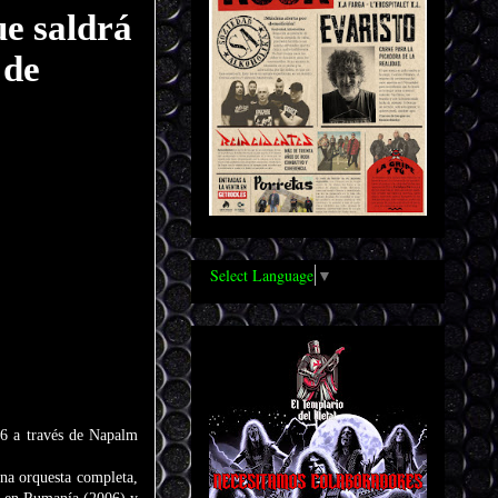
e saldrá
 de
Select Language
▼
26 a través de Napalm
una orquesta completa,