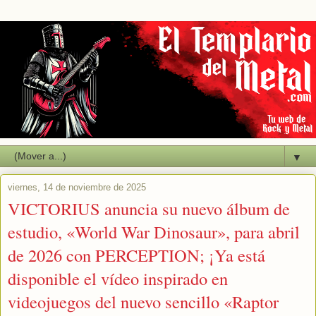
▼
viernes, 14 de noviembre de 2025
VICTORIUS anuncia su nuevo álbum de
estudio, «World War Dinosaur», para abril
de 2026 con PERCEPTION; ¡Ya está
disponible el vídeo inspirado en
videojuegos del nuevo sencillo «Raptor