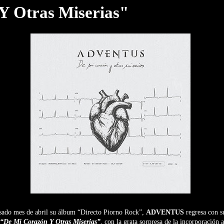
Y Otras Miserias"
asado mes de abril su álbum “Directo Piorno Rock”,
ADVENTUS
regresa con s
“De Mi Corazón Y Otras Miserias”
, con la grata sorpresa de la incorporación 