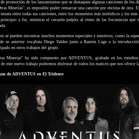
s de promoción de los lanzamientos que se destaquen algunas canciones de los di
ras Miserias”, es imposible poder remarcar una canción por encima de otra. E
 innata entre todas sus canciones, entre los momentos más melódicos y los más 
 principio a fin, mientras el corazón palpita al ritmo de las frecuencias que
nda.
bum se pueden encontrar muchos momentos especiales y emotivos, como la espec
e su anterior vocalista Diego Valdez junto a Ramón Lage o la introducción
cipado en otros trabajos del grupo.
as Miserias” ha sido compuesto por ADVENTUS, grabado en los estudios 
de este nuevo trabajo podremos disfrutar de todos los matices que nos ofrece la
lbum de ADVENTUS en El Tridente