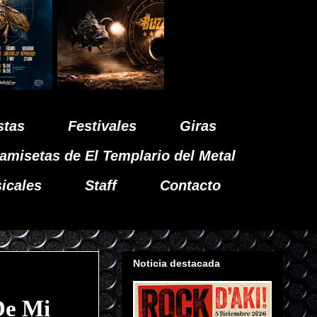
stas
Festivales
Giras
amisetas de El Templario del Metal
icales
Staff
Contacto
Noticia destacada
De Mi