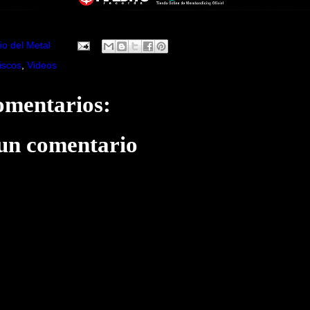
io del Metal
iscos
,
Videos
omentarios:
 un comentario