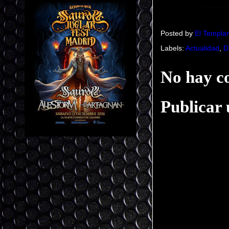
Posted by
El Templar
Labels:
Actualidad
,
D
No hay c
Publicar