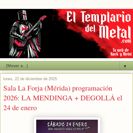
▼
lunes, 22 de diciembre de 2025
Sala La Forja (Mérida) programación
2026: LA MENDINGA + DEGOLLÁ el
24 de enero