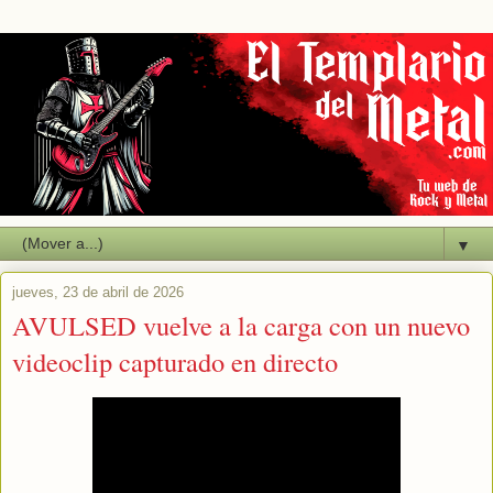
▼
jueves, 23 de abril de 2026
AVULSED vuelve a la carga con un nuevo
videoclip capturado en directo