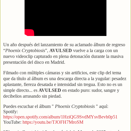
Un año después del lanzamiento de su aclamado álbum de regreso
“
Phoenix Cryptobiosis
”,
AVULSED
vuelve a la carga con un
nuevo videoclip capturado en plena detonación durante la masiva
presentación del disco en Madrid.
Filmado con múltiples cámaras y sin artificios, este clip del tema
que da título al álbum es una descarga directa a la yugular: pesadez
aplastante, fiereza desatada e intensidad sin tregua. Esto no es un
simple directo... es
AVULSED
en estado puro: sudor, sangre y
decibelios arrasando sin piedad.
Puedes escuchar el álbum "
Phoenix Cryptobiosis
" aquí:
Spotify:
https://open.spotify.com/album/1HziQG9SvdMYsvBevh0p51
YouTube:
https://youtu.be/TJOFH7MroSM