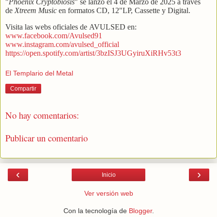
"
Phoenix Cryptobiosis
" se lanzó el 4 de Marzo de 2025 a través
de
Xtreem Music
en formatos CD, 12"LP, Cassette y Digital.
Visita las webs oficiales de AVULSED en:
www.facebook.com/Avulsed91
www.instagram.com/avulsed_official
https://open.spotify.com/artist/3bzISJ3UGyiruXiRHv53t3
El Templario del Metal
Compartir
No hay comentarios:
Publicar un comentario
‹
›
Inicio
Ver versión web
Con la tecnología de
Blogger
.