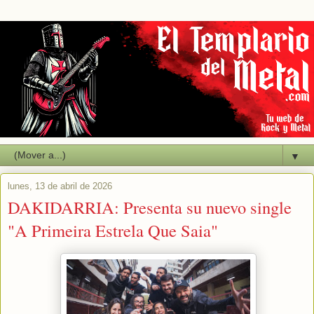
▼
lunes, 13 de abril de 2026
DAKIDARRIA: Presenta su nuevo single
"A Primeira Estrela Que Saia"