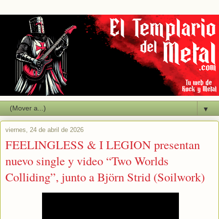
▼
viernes, 24 de abril de 2026
FEELINGLESS & I LEGION presentan
nuevo single y video “Two Worlds
Colliding”, junto a Björn Strid (Soilwork)