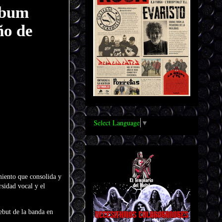
lbum
ño de
Select Language
▼
miento que consolida y
sidad vocal y el
debut de la banda en