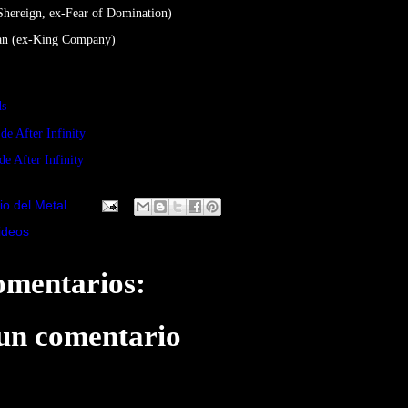
hereign, ex-Fear of Domination)
lan (ex-King Company)
ds
 de After Infinity
de After Infinity
io del Metal
ideos
omentarios:
 un comentario