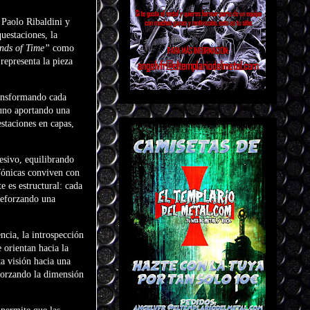
e
Paolo Ribaldini
y
uestaciones, la
nds of Time”
como
representa la pieza
ransformando cada
 uno aportando una
staciones en capas,
resivo, equilibrando
fónicas conviven con
e es estructural: cada
reforzando una
ncia, la introspección
 orientan hacia la
ta visión hacia una
eforzando la dimensión