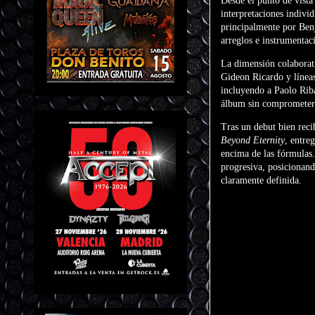
Desde el punto de vista
interpretaciones indivi
principalmente por
Ben
arreglos e instrumentac
La dimensión colaborati
Gideon Ricardo
y línea
incluyendo a Paolo Rib
álbum sin comprometer 
Tras un debut bien reci
Beyond Eternity
, entre
encima de las fórmulas.
progresiva, posicionand
claramente definida.