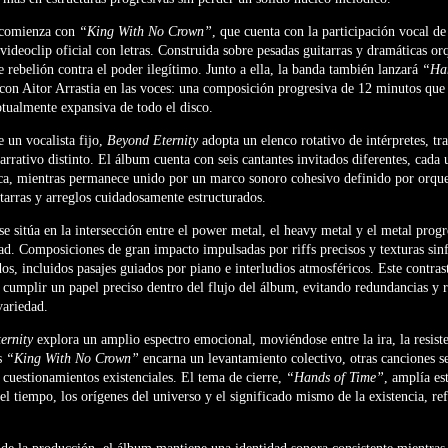
 comienza con
“King With No Crown”
, que cuenta con la participación vocal d
ideoclip oficial con letras. Construida sobre pesadas guitarras y dramáticas orq
 rebelión contra el poder ilegítimo. Junto a ella, la banda también lanzará
“Ha
 con
Aitor Arrastia
en las voces: una composición progresiva de 12 minutos que 
tualmente expansiva de todo el disco.
 un vocalista fijo,
Beyond Eternity
adopta un elenco rotativo de intérpretes, t
arrativo distinto. El álbum cuenta con seis cantantes invitados diferentes, cada
ica, mientras permanece unido por un marco sonoro cohesivo definido por orque
tarras y arreglos cuidadosamente estructurados.
se sitúa en la intersección entre el power metal, el heavy metal y el metal prog
d. Composiciones de gran impacto impulsadas por riffs precisos y texturas sin
, incluidos pasajes guiados por piano e interludios atmosféricos. Este contrast
 cumplir un papel preciso dentro del flujo del álbum, evitando redundancias y 
variedad.
ernity
explora un amplio espectro emocional, moviéndose entre la ira, la resiste
as
“King With No Crown”
encarna un levantamiento colectivo, otras canciones se
s cuestionamientos existenciales. El tema de cierre,
“Hands of Time”
, amplía es
del tiempo, los orígenes del universo y el significado mismo de la existencia, r