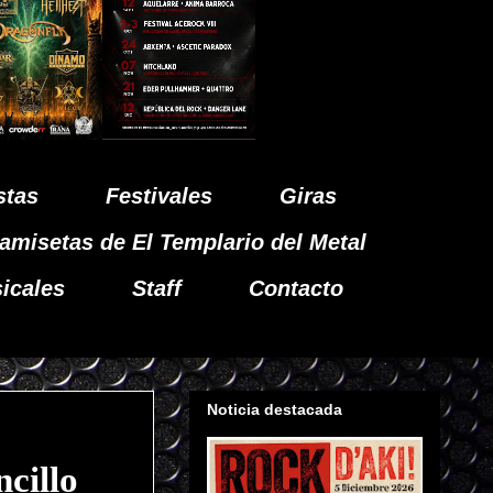
stas
Festivales
Giras
amisetas de El Templario del Metal
icales
Staff
Contacto
Noticia destacada
cillo