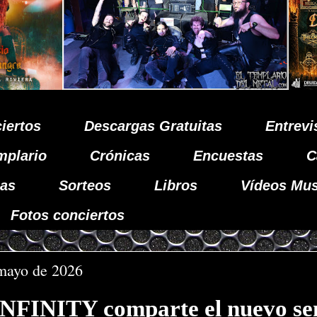
iertos
Descargas Gratuitas
Entrevi
mplario
Crónicas
Encuestas
C
as
Sorteos
Libros
Vídeos Mus
Fotos conciertos
 mayo de 2026
FINITY comparte el nuevo sen