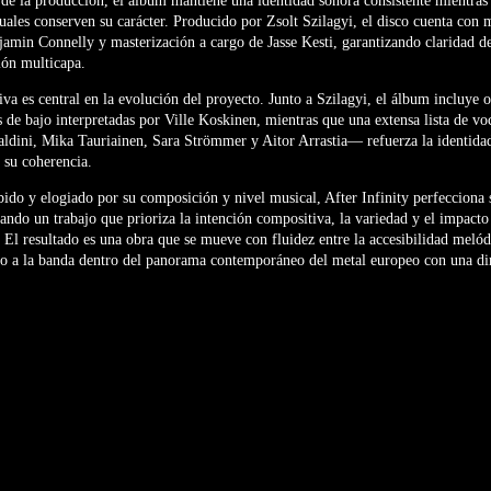
 de la producción, el álbum mantiene una identidad sonora consistente mientras
duales conserven su carácter. Producido por
Zsolt Szilagyi
, el disco cuenta con 
jamin Connelly
y masterización a cargo de
Jasse Kesti
, garantizando claridad d
ión multicapa.
va es central en la evolución del proyecto. Junto a Szilagyi, el álbum incluye 
s de bajo interpretadas por
Ville Koskinen
, mientras que una extensa lista de vo
aldini,
Mika Tauriainen
,
Sara Strömmer
y Aitor Arrastia— refuerza la identidad
su coherencia.
bido y elogiado por su composición y nivel musical,
After Infinity
perfecciona 
gando un trabajo que prioriza la intención compositiva, la variedad y el impact
 El resultado es una obra que se mueve con fluidez entre la accesibilidad melód
o a la banda dentro del panorama contemporáneo del metal europeo con una dire