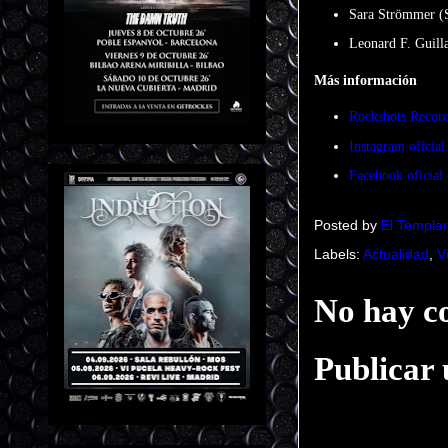
Sara Strömmer (S
Leonard F. Guil
Más información
Rockshots Recor
Instagram oficial
Facebook oficial 
Posted by
El Templar
Labels:
Actualidad
,
V
No hay c
Publicar