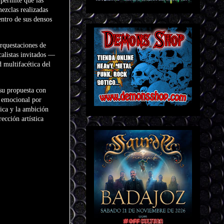
 permite que las
mezclas realizadas
entro de sus densos
orquestaciones de
calistas invitados —
 multifacética del
su propuesta con
o emocional por
ica y la ambición
cción artística