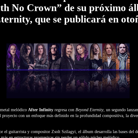
th No Crown” de su próximo á
ernity, que se publicará en oto
 metal melódico
After Infinity
regresa con
Beyond Eternity
, un segundo lanza
l proyecto con un enfoque más definido en la profundidad compositiva, la diver
r el guitarrista y compositor
Zsolt Szilagyi
, el álbum desarrolla las bases del 
más en estructuras progresivas sin perder un sólido núcleo melódico.