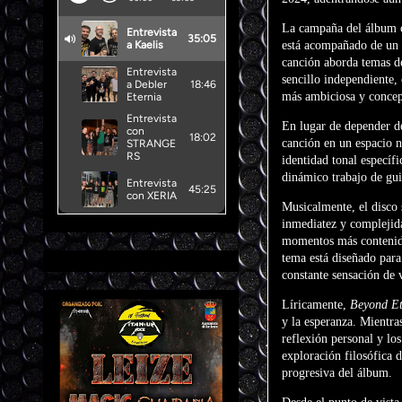
La campaña del álbum
está acompañado de un v
canción aborda temas de
sencillo independiente,
más ambiciosa y concep
En lugar de depender de
canción en un espacio n
identidad tonal específ
dinámico trabajo de gui
Musicalmente, el disco 
inmediatez y complejida
momentos más contenidos
tema está diseñado para
constante sensación de 
Líricamente,
Beyond Et
y la esperanza. Mientr
reflexión personal y lo
exploración filosófica 
progresiva del álbum.