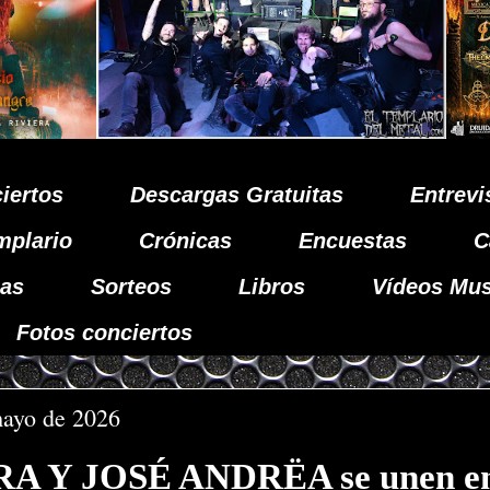
iertos
Descargas Gratuitas
Entrevi
mplario
Crónicas
Encuestas
C
as
Sorteos
Libros
Vídeos Mus
Fotos conciertos
mayo de 2026
 Y JOSÉ ANDRËA se unen en