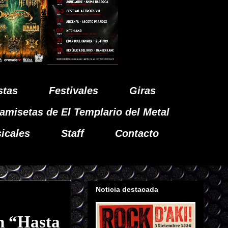
stas
Festivales
Giras
amisetas de El Templario del Metal
icales
Staff
Contacto
Noticia destacada
 “Hasta