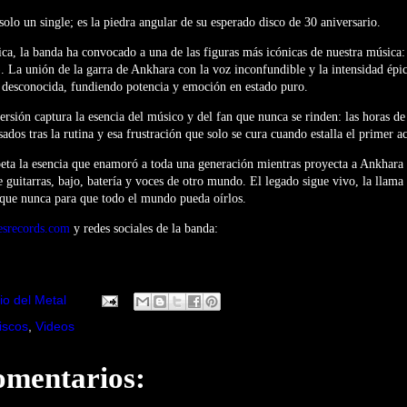
solo un single; es la piedra angular de su esperado disco de 30 aniversario.
rica, la banda ha convocado a una de las figuras más icónicas de nuestra música
La unión de la garra de Ankhara con la voz inconfundible y la intensidad épica
desconocida, fundiendo potencia y emoción en estado puro.
ersión captura la esencia del músico y del fan que nunca se rinden: las horas de
sados tras la rutina y esa frustración que solo se cura cuando estalla el primer a
peta la esencia que enamoró a toda una generación mientras proyecta a Ankhara 
 guitarras, bajo, batería y voces de otro mundo. El legado sigue vivo, la llama
 que nunca para que todo el mundo pueda oírlos.
esrecords.com
y redes sociales de la banda:
io del Metal
iscos
,
Videos
omentarios: