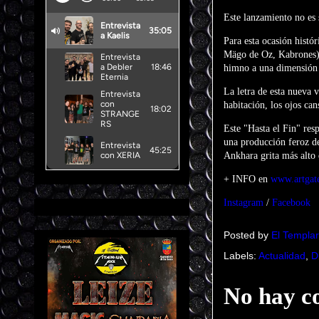
Este lanzamiento no es 
Para esta ocasión histó
Mägo de Oz, Kabrones). 
himno a una dimensión 
La letra de esta nueva v
habitación, los ojos can
Este "Hasta el Fin" res
una producción feroz de
Ankhara grita más alto
+ INFO en
www.artgat
Instagram
/
Facebook
Posted by
El Templar
Labels:
Actualidad
,
D
No hay c