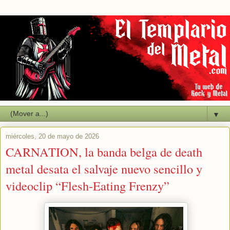
▼
miércoles, 20 de mayo de 2026
CARNATION, la banda belga de death
metal desata el salvaje nuevo sencillo y
videoclip “Flesh-Eating Frenzy”