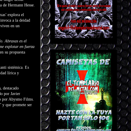
ura de Hermann Hesse.
as’ explora el
 invoca a la deidad
nviven en un
o. Abraxas es el
me explotar en fuerza
en su propuesta
nti sistémica. Es
dad lírica y
, destacado
o por Javier
do por Abysmo Films.
1” y que promete ser