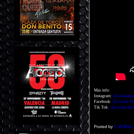
Mas info:
Instagram:
@cavadapro
Facebook:
@Cavada Pro
Tik Tok:
/@cavada.proj
Posted by
C. BSEkD