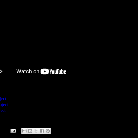
ject
ject
ect