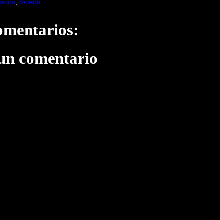
iscos
,
Videos
omentarios:
 un comentario