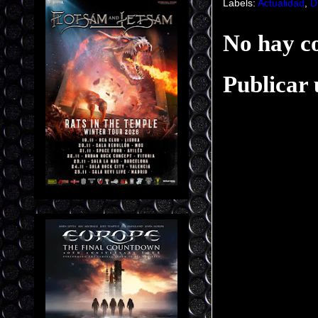
Labels:
Actualidad
,
D
No hay c
Publicar