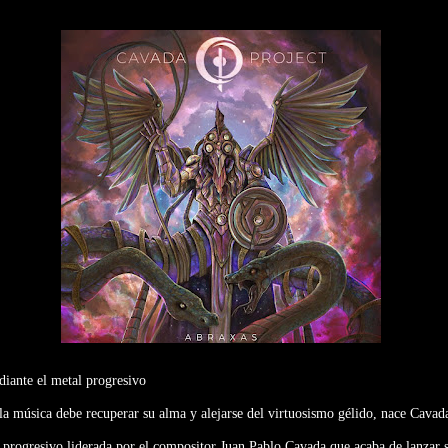
diante el metal progresivo
la música debe recuperar su alma y alejarse del virtuosismo gélido, nace Cavada
progresivo liderada por el compositor Juan Pablo Cavada que acaba de lanzar s