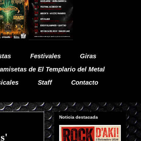
stas
Festivales
Giras
amisetas de El Templario del Metal
icales
Staff
Contacto
Noticia destacada
s'