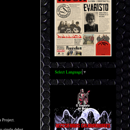
Select Language
▼
 Project.
u single debut