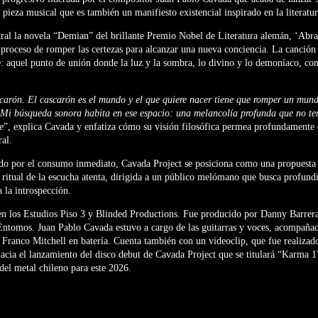
 pieza musical que es también un manifiesto existencial inspirado en la literat
al la novela “Demian” del brillante Premio Nobel de Literatura alemán, ‘Abrax
 proceso de romper las certezas para alcanzar una nueva conciencia. La canción
: aquel punto de unión donde la luz y la sombra, lo divino y lo demoníaco, co
carón. El cascarón es el mundo y el que quiere nacer tiene que romper un mund
 Mi búsqueda sonora habita en ese espacio: una melancolía profunda que no te
e
”, explica Cavada y enfatiza cómo su visión filosófica permea profundamente 
ral.
 por el consumo inmediato, Cavada Project se posiciona como una propuesta a
 ritual de la escucha atenta, dirigida a un público melómano que busca profundi
 la introspección.
en los Estudios Piso 3 y Blinded Productions. Fue producido por Danny Barrera
 Éntomos. Juan Pablo Cavada estuvo a cargo de las guitarras y voces, acompañad
 Franco Mitchell en batería. Cuenta también con un videoclip, que fue realiza
hacia el lanzamiento del disco debut de Cavada Project que se titulará “Karma 
 del metal chileno para este 2026.