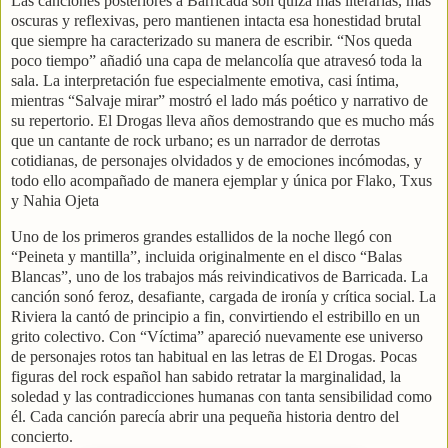
Las canciones posteriores a Barricada son quizá más literarias, más
oscuras y reflexivas, pero mantienen intacta esa honestidad brutal
que siempre ha caracterizado su manera de escribir. “Nos queda
poco tiempo” añadió una capa de melancolía que atravesó toda la
sala. La interpretación fue especialmente emotiva, casi íntima,
mientras “Salvaje mirar” mostró el lado más poético y narrativo de
su repertorio. El Drogas lleva años demostrando que es mucho más
que un cantante de rock urbano; es un narrador de derrotas
cotidianas, de personajes olvidados y de emociones incómodas, y
todo ello acompañado de manera ejemplar y única por Flako, Txus
y Nahia Ojeta
Uno de los primeros grandes estallidos de la noche llegó con
“Peineta y mantilla”, incluida originalmente en el disco “Balas
Blancas”, uno de los trabajos más reivindicativos de Barricada. La
canción sonó feroz, desafiante, cargada de ironía y crítica social. La
Riviera la cantó de principio a fin, convirtiendo el estribillo en un
grito colectivo. Con “Víctima” apareció nuevamente ese universo
de personajes rotos tan habitual en las letras de El Drogas. Pocas
figuras del rock español han sabido retratar la marginalidad, la
soledad y las contradicciones humanas con tanta sensibilidad como
él. Cada canción parecía abrir una pequeña historia dentro del
concierto.