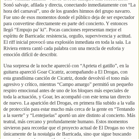
Sonó salvaje, afilada y directa, conectando inmediatamente con “La
hora del carnaval”, uno de los grandes himnos del grupo navarro.
Fue uno de esos momentos donde el público deja de ser espectador
para convertirse directamente en parte del concierto. Y entonces
llegó “Empujo pa’ ki”. Pocas canciones representan mejor el
espíritu de Barricada: resistencia, orgullo, supervivencia y actitud.
El riff inicial provocó una explosión inmediata en toda la sala. La
Riviera entera cantó cada palabra con una mezcla de euforia y
emoción difícil de describir.
Una sorpresa de la noche apareció con “Aprieta el gatillo”, en la
guitarra apareció Goar Cicatriz, acompañando a El Drogas, con
esta grandísima canción de Cicatriz, donde devolvió el tono más
agresivo y crítico, mientras “Campo amargo” permitió un pequeño
respiro emocional antes de uno de los bloques más especiales de
toda la actuación, y Goar, les acompañó con este tema tan directo
de nuevo. La aparición del Drogas, en primera fila subido a la valla
de protección para estar mucho más cerca de la gente en “Tentando
a la suerte” y “Lentejuelas” aportó un aire distinto al concierto. Más
teatral, más cercano y profundamente humano. Estos momentos
sirvieron para recordar que el proyecto actual de El Drogas no vive
únicamente de la nostalgia de Barricada, sino que sigue buscando