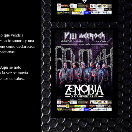
lo que vendría
espacio sonoro y una
ionó como declaración
 pequeñas
 Aquí se notó
s la voz se movía
entos de cabeza