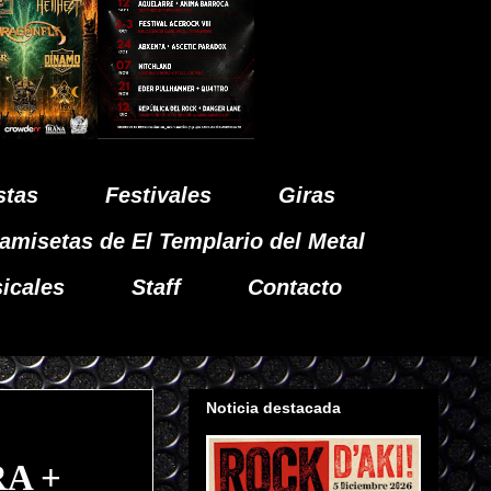
stas
Festivales
Giras
amisetas de El Templario del Metal
icales
Staff
Contacto
Noticia destacada
RA +