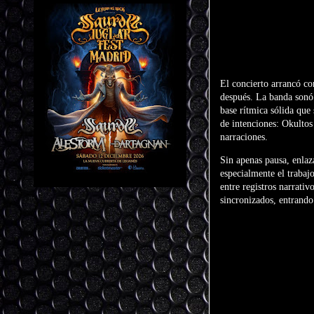
El concierto arrancó c
después. La banda sonó
base rítmica sólida que
de intenciones: Okultos
narraciones.
Sin apenas pausa, enla
especialmente el trabaj
entre registros narrat
sincronizados, entrando