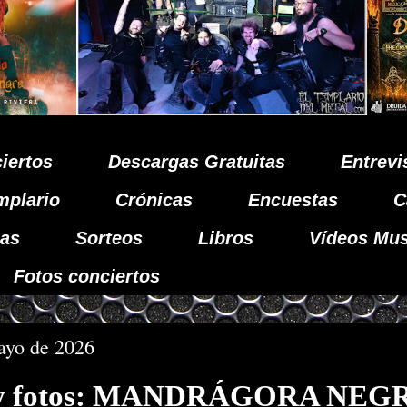
iertos
Descargas Gratuitas
Entrevi
mplario
Crónicas
Encuestas
C
as
Sorteos
Libros
Vídeos Mus
Fotos conciertos
ayo de 2026
 y fotos: MANDRÁGORA NEG