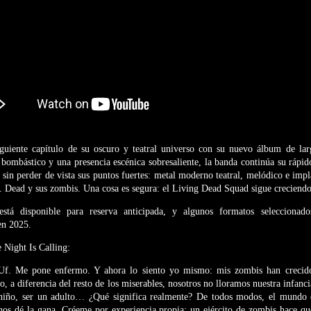
iguiente capítulo de su oscuro y teatral universo con su nuevo álbum de lar
bombástico y una presencia escénica sobresaliente, la banda continúa su rápid
, sin perder de vista sus puntos fuertes: metal moderno teatral, melódico e imp
. Dead y sus zombis. Una cosa es segura: el Living Dead Squad sigue creciendo
stá disponible para reserva anticipada, y algunos formatos seleccionad
en 2025.
 Night Is Calling:
Uf. Me pone enfermo. Y ahora lo siento yo mismo: mis zombis han crecid
o, a diferencia del resto de los miserables, nosotros no lloramos nuestra infanc
niño, ser un adulto… ¿Qué significa realmente? De todos modos, el mundo e
os dé la gana. Créeme por experiencia propia: un ejército de zombis hace q