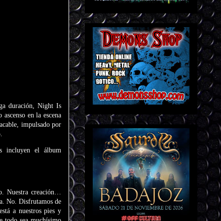
ga duración, Night Is
o ascenso en la escena
lacable, impulsado por
.
os incluyen el álbum
o. Nuestra creación…
ia. No. Disfrutamos de
stá a nuestros pies y
ue todo sea muchísimo