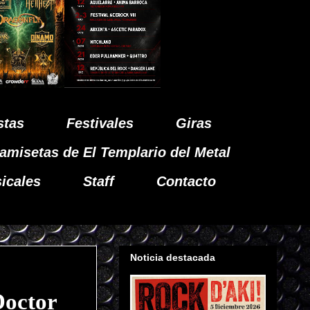
stas
Festivales
Giras
amisetas de El Templario del Metal
icales
Staff
Contacto
Noticia destacada
Doctor