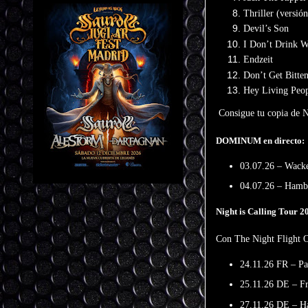
Thriller (versió
Devil’s Son
I Don’t Drink W
Endzeit
Don’t Get Bitte
Hey Living Peop
Consigue tu copia de
N
DOMINUM
en directo:
03.07.26 –
Wack
04.07.26 –
Hamb
Night is Calling Tour 2
Con
The Night Flight O
24.11.26 FR –
Pa
25.11.26 DE –
Fr
27.11.26 DE –
H