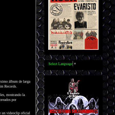
Select Language
▼
róximo álbum de larga
alm Records.
bles, mostrando la
coreados por
 un videoclip oficial