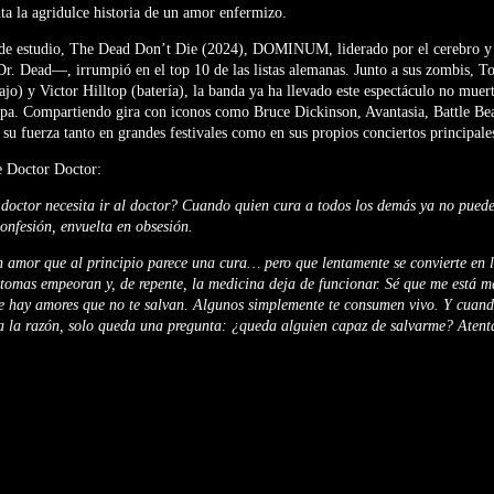
nta la agridulce historia de un amor enfermizo.
e estudio, The Dead Don’t Die (2024), DOMINUM, liderado por el cerebro y v
. Dead—, irrumpió en el top 10 de las listas alemanas. Junto a sus zombis
bajo) y Victor Hilltop (batería), la banda ya ha llevado este espectáculo no muer
opa. Compartiendo gira con iconos como Bruce Dickinson, Avantasia, Battle Bea
su fuerza tanto en grandes festivales como en sus propios conciertos principale
e Doctor Doctor:
octor necesita ir al doctor? Cuando quien cura a todos los demás ya no puede
onfesión, envuelta en obsesión.
un amor que al principio parece una cura… pero que lentamente se convierte en
íntomas empeoran y, de repente, la medicina deja de funcionar. Sé que me está m
e hay amores que no te salvan. Algunos simplemente te consumen vivo. Y cuando
a la razón, solo queda una pregunta: ¿queda alguien capaz de salvarme? Aten