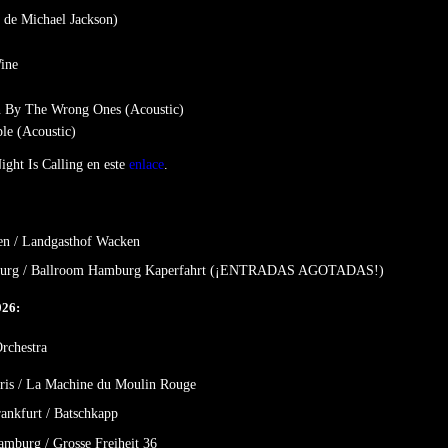
n de Michael Jackson)
ine
n By The Wrong Ones (Acoustic)
le (Acoustic)
ight Is Calling
en este
enlace
.
en
/
Landgasthof Wacken
urg
/
Ballroom Hamburg Kaperfahrt
(¡ENTRADAS AGOTADAS!)
026:
rchestra
ris
/
La Machine du Moulin Rouge
ankfurt
/
Batschkapp
amburg
/
Grosse Freiheit 36