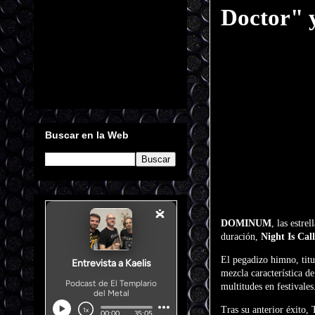
Doctor" y
Buscar en la Web
DOMINUM
, las estr
duración,
Night Is Cal
El pegadizo himno, titu
mezcla característica d
multitudes en festivales
Tras su anterior éxito,