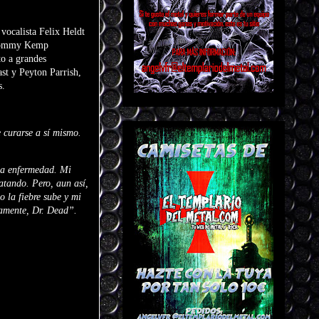
ocalista Felix Heldt
, Tommy Kemp
to a grandes
st y Peyton Parrish,
s.
 curarse a sí mismo.
 la enfermedad. Mi
atando. Pero, aun así,
 la fiebre sube y mi
tamente, Dr. Dead”.