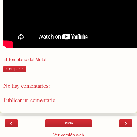
El Templario del Metal
Compartir
No hay comentarios:
Publicar un comentario
‹
›
Inicio
Ver versión web