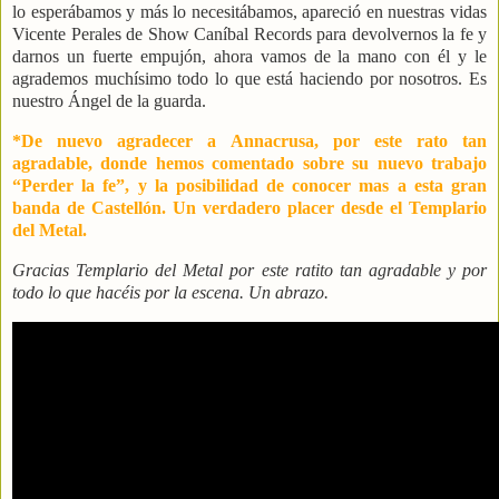
lo esperábamos y más lo necesitábamos, apareció en nuestras vidas
Vicente Perales de Show Caníbal Records para devolvernos la fe y
darnos un fuerte empujón, ahora vamos de la mano con él y le
agrademos muchísimo todo lo que está haciendo por nosotros. Es
nuestro Ángel de la guarda.
*De nuevo agradecer a Annacrusa, por este rato tan
agradable, donde hemos comentado sobre su nuevo trabajo
“Perder la fe”, y la posibilidad de conocer mas a esta gran
banda de Castellón. Un verdadero placer desde el Templario
del Metal.
Gracias Templario del Metal por este ratito tan agradable y por
todo lo que hacéis por la escena. Un abrazo.