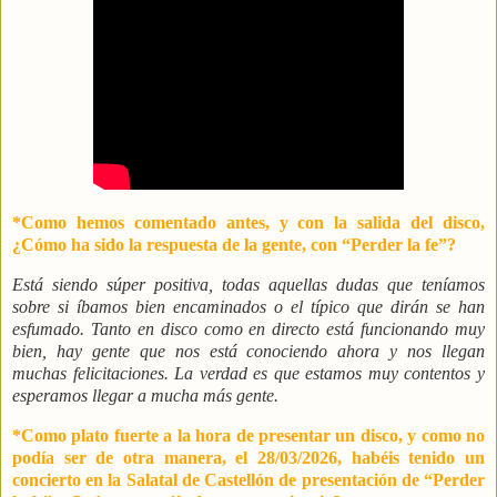
*Como hemos comentado antes, y con la salida del disco,
¿Cómo ha sido la respuesta de la gente, con “Perder la fe”?
Está siendo súper positiva, todas aquellas dudas que teníamos
sobre si íbamos bien encaminados o el típico que dirán se han
esfumado. Tanto en disco como en directo está funcionando muy
bien, hay gente que nos está conociendo ahora y nos llegan
muchas felicitaciones. La verdad es que estamos muy contentos y
esperamos llegar a mucha más gente.
*Como plato fuerte a la hora de presentar un disco, y como no
podía ser de otra manera, el 28/03/2026, habéis tenido un
concierto en la Salatal de Castellón de presentación de “Perder