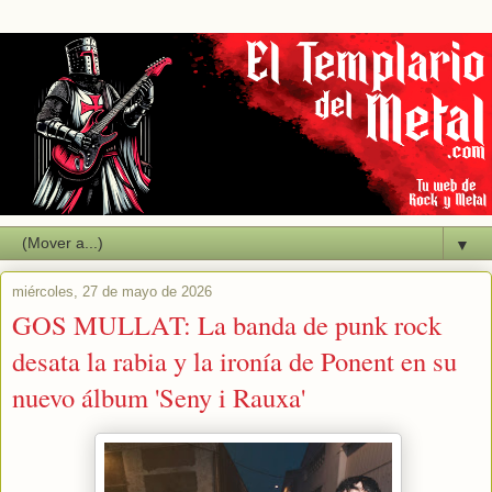
▼
miércoles, 27 de mayo de 2026
GOS MULLAT: La banda de punk rock
desata la rabia y la ironía de Ponent en su
nuevo álbum 'Seny i Rauxa'