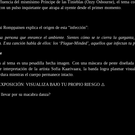
influencia del mismísimo Príncipe de las Tinieblas (Ozzy Osbourne), el tema c
con un pulso inquietante que atrapa al oyente desde el primer momento.
ami Romppainen explica el origen de esta “infección”:
 persona que enrarece el ambiente. Sientes cómo se te cierra la garganta, 
n. Esta canción habla de ellos: los ‘Plague-Minded’, aquellos que infectan tu p
e
al tema es una pesadilla hecha imagen. Con una máscara de peste diseñada 
te interpretación de la artista Sofia Kaarivaara, la banda logra plasmar vis
rdura mientras el cuerpo permanece intacto.
XPOSICIÓN: VISUALIZA BAJO TU PROPIO RIESGO ⚠️
e llevar por su macabra danza?