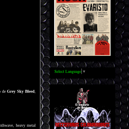
Select Language
▼
ro de
Grey Sky Bleed
,
ynthwave, heavy metal