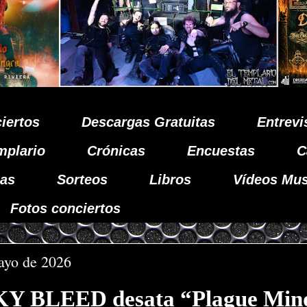
iertos
Descargas Gratuitas
Entrevi
mplario
Crónicas
Encuestas
C
as
Sorteos
Libros
Vídeos Mus
Fotos conciertos
ayo de 2026
Y BLEED desata “Plague Min