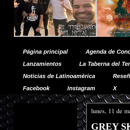
Página principal
Agenda de Conc
Lanzamientos
La Taberna del Te
Noticias de Latinoamérica
Reseñ
Facebook
Instagram
X
lunes, 11 de m
GREY SK