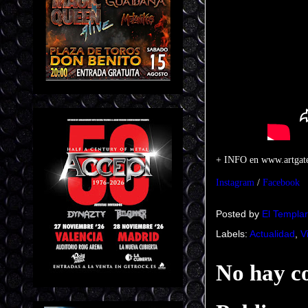
+ INFO en www.artgates
Instagram
/
Facebook
Posted by
El Templar
Labels:
Actualidad
,
V
No hay c