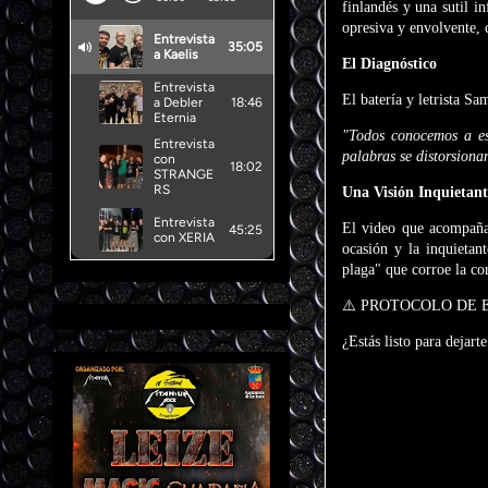
finlandés y una sutil 
opresiva y envolvente, 
El Diagnóstico
El batería y letrista S
"Todos conocemos a esa
palabras se distorsiona
Una Visión Inquietant
El video que acompaña 
ocasión y la inquietan
plaga" que corroe la co
⚠️ PROTOCOLO DE E
¿Estás listo para dejart