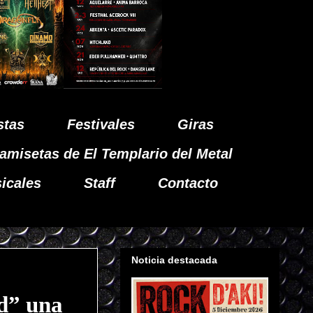
stas
Festivales
Giras
amisetas de El Templario del Metal
icales
Staff
Contacto
Noticia destacada
d” una