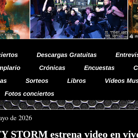
iertos
Descargas Gratuitas
Entrevi
mplario
Crónicas
Encuestas
C
as
Sorteos
Libros
Vídeos Mus
Fotos conciertos
ayo de 2026
 STORM estrena video en vivo