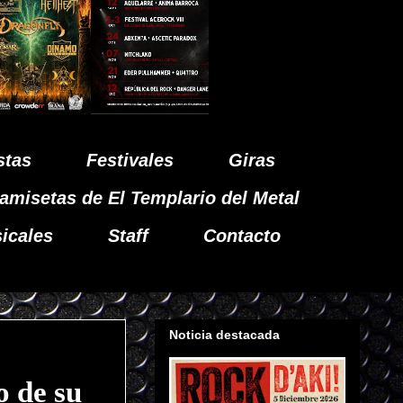
stas
Festivales
Giras
amisetas de El Templario del Metal
icales
Staff
Contacto
Noticia destacada
 de su