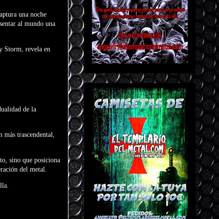
captura una noche
esentar al mundo una
ty Storm, revela en
dualidad de la
n más trascendental,
to, sino que posiciona
ración del metal.
lla.