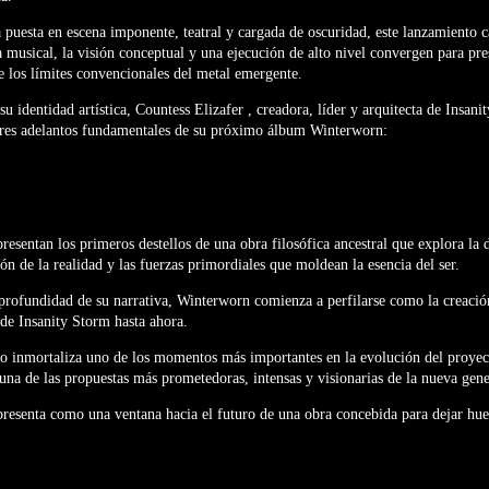
 puesta en escena imponente, teatral y cargada de oscuridad, este lanzamiento 
a musical, la visión conceptual y una ejecución de alto nivel convergen para pr
e los límites convencionales del metal emergente.
su identidad artística, Countess Elizafer , creadora, líder y arquitecta de Insani
 tres adelantos fundamentales de su próximo álbum Winterworn:
resentan los primeros destellos de una obra filosófica ancestral que explora la 
ión de la realidad y las fuerzas primordiales que moldean la esencia del ser.
 profundidad de su narrativa, Winterworn comienza a perfilarse como la creació
 de Insanity Storm hasta ahora.
lo inmortaliza uno de los momentos más importantes en la evolución del proyec
na de las propuestas más prometedoras, intensas y visionarias de la nueva gene
presenta como una ventana hacia el futuro de una obra concebida para dejar hue