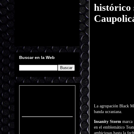
histórico
Caupolic
Buscar en la Web
La agrupación Black Met
banda ucraniana.
Insanity Storm
marca u
en el emblemático Teatr
ambiciosas hasta la fech