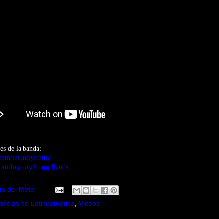
es de la banda:
com/insanitystorm/
com/InsanityStorm.Banda
io del Metal
oticias de Latinoamérica
,
Videos