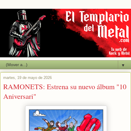
▼
martes, 19 de mayo de 2026
RAMONETS: Estrena su nuevo álbum "10
Aniversari"