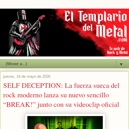
▼
jueves, 14 de mayo de 2026
SELF DECEPTION: La fuerza sueca del
rock moderno lanza su nuevo sencillo
“BREAK!” junto con su videoclip oficial