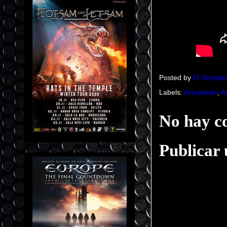
Posted by
El Templar
Labels:
Actualidad
,
A
No hay c
Publicar