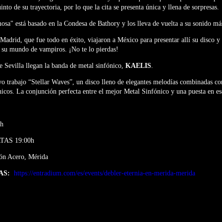
into de su trayectoria, por lo que la cita se presenta única y llena de sorpresas.
sa" está basado en la Condesa de Bathory y los lleva de vuelta a su sonido má
 Madrid, que fue todo en éxito, viajaron a México para presentar allí su disco y
a su mundo de vampiros. ¡No te lo pierdas!
 Sevilla llegan la banda de metal sinfónico,
KAELIS
.
o trabajo “Stellar Waves”, un disco lleno de elegantes melodías combinadas con
nicos. La conjunción perfecta entre el mejor Metal Sinfónico y una puesta en e
0h
AS 19:00h
ión Acero, Mérida
DAS:
https://entradium.com/es/events/debler-eternia-en-merida-merida