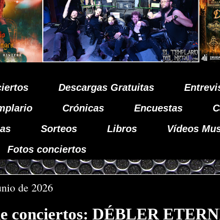
iertos
Descargas Gratuitas
Entrevi
mplario
Crónicas
Encuestas
C
as
Sorteos
Libros
Vídeos Mus
Fotos conciertos
junio de 2026
de conciertos: DÉBLER ETERN