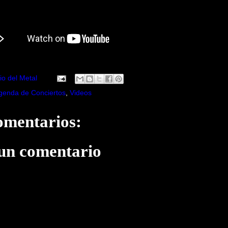
io del Metal
genda de Conciertos
,
Videos
omentarios:
 un comentario