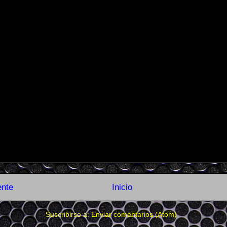
ente
Inicio
Suscribirse a:
Enviar comentarios (Atom)