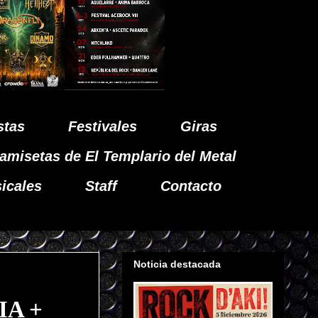
stas
Festivales
Giras
amisetas de El Templario del Metal
icales
Staff
Contacto
Noticia destacada
IA +