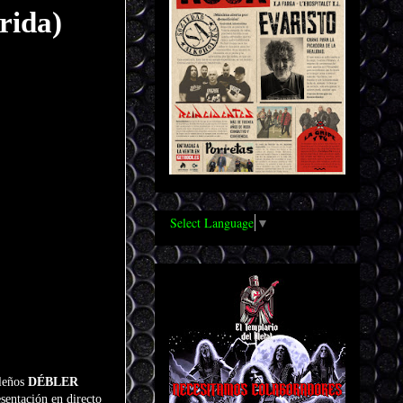
rida)
Select Language
▼
ileños
DÉBLER
sentación en directo