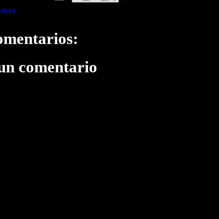
ideos
omentarios:
 un comentario