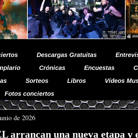
iertos
Descargas Gratuitas
Entrevi
mplario
Crónicas
Encuestas
C
as
Sorteos
Libros
Vídeos Mus
Fotos conciertos
junio de 2026
arrancan una nueva etapa y e