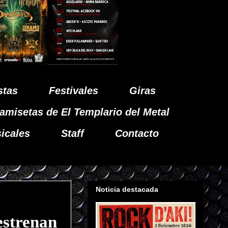
stas
Festivales
Giras
amisetas de El Templario del Metal
icales
Staff
Contacto
Noticia destacada
strenan