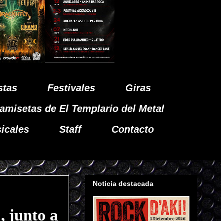
stas
Festivales
Giras
amisetas de El Templario del Metal
icales
Staff
Contacto
Noticia destacada
 junto a