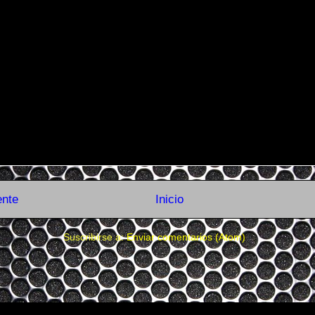
ente
Inicio
Suscribirse a:
Enviar comentarios (Atom)