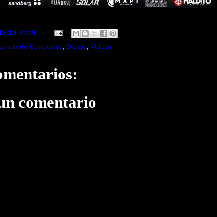
io del Metal
genda de Conciertos
,
Discos
,
Videos
omentarios:
 un comentario