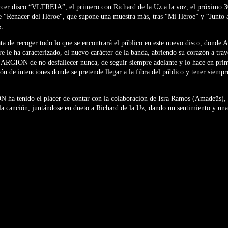
ercer disco “VLTREIA”, el primero con Richard de la Uz a la voz, el próximo 3
le "Renacer del Héroe", que supone una muestra más, tras “Mi Héroe” y “Junto 
s.
ata de recoger todo lo que se encontrará el público en este nuevo disco, dond
e le ha caracterizado, el nuevo carácter de la banda, abriendo su corazón a trav
 ARGION de no desfallecer nunca, de seguir siempre adelante y lo hace en pri
ón de intenciones donde se pretende llegar a la fibra del público y tener siempr
N ha tenido el placer de contar con la colaboración de Isra Ramos (Amadeüs),
la canción, juntándose en dueto a Richard de la Uz, dando un sentimiento y una