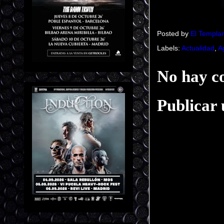
Posted by
El Templar
Labels:
Actualidad
,
A
No hay c
Publicar