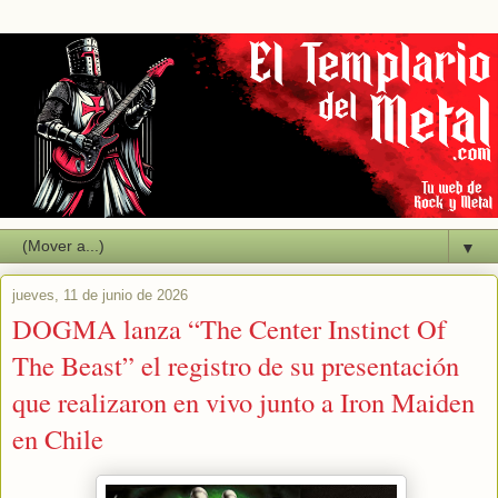
▼
jueves, 11 de junio de 2026
DOGMA lanza “The Center Instinct Of
The Beast” el registro de su presentación
que realizaron en vivo junto a Iron Maiden
en Chile