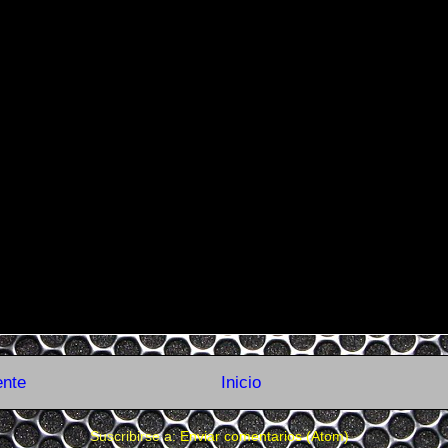
ente
Inicio
Suscribirse a:
Enviar comentarios (Atom)