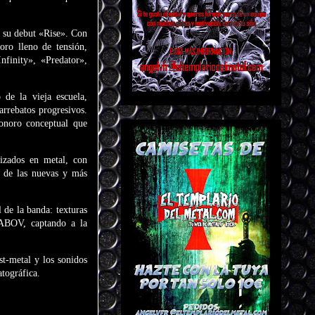
s su debut «Rise». Con
ro lleno de tensión,
nfinity», «Predator»,
 de la vieja escuela,
arrebatos progresivos.
onoro conceptual que
izados en metal, con
 de las nuevas y más
 de la banda: texturas
SABOV, captando a la
t-metal y los sonidos
tográfica.