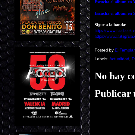
Escucha el álbum en 
Escucha el álbum en S
Sigue a la banda:
https://www.facebook.
https://www.instagram.
Posted by
El Templar
Labels:
Actualidad
,
D
No hay c
Publicar