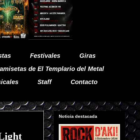
stas
Festivales
Giras
amisetas de El Templario del Metal
icales
Staff
Contacto
Noticia destacada
Light