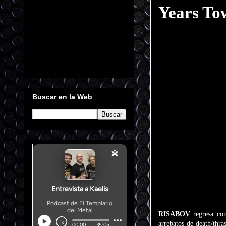
Years To
Buscar en la Web
RISABOV
regresa co
arrebatos de death/thra