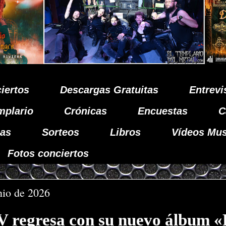
iertos
Descargas Gratuitas
Entrevi
mplario
Crónicas
Encuestas
C
as
Sorteos
Libros
Vídeos Mus
Fotos conciertos
unio de 2026
regresa con su nuevo álbum «