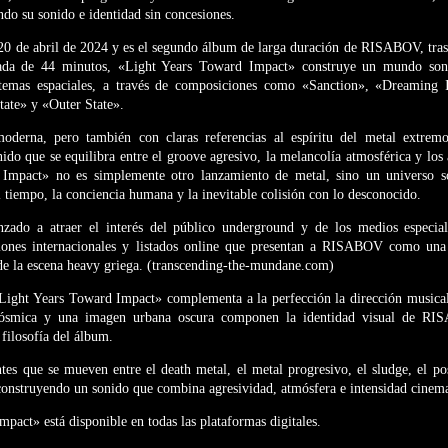
do su sonido e identidad sin concesiones.
 20 de abril de 2024 y es el segundo álbum de larga duración de RISABOV, tra
ada de 44 minutos, «Light Years Toward Impact» construye un mundo sono
 temas espaciales, a través de composiciones como «Sanction», «Dreaming I
tate» y «Outer State».
derna, pero también con claras referencias al espíritu del metal extremo
o que se equilibra entre el groove agresivo, la melancolía atmosférica y los 
Impact» no es simplemente otro lanzamiento de metal, sino un universo s
el tiempo, la conciencia humana y la inevitable colisión con lo desconocido.
ado a atraer el interés del público underground y de los medios especial
iones internacionales y listados online que presentan a RISABOV como una
 de la escena heavy griega. (transcending-the-mundane.com)
«Light Years Toward Impact» complementa a la perfección la dirección musical
a cósmica y una imagen urbana oscura componen la identidad visual de RI
a filosofía del álbum.
s que se mueven entre el death metal, el metal progresivo, el sludge, el pos
construyendo un sonido que combina agresividad, atmósfera e intensidad cinema
pact» está disponible en todas las plataformas digitales.