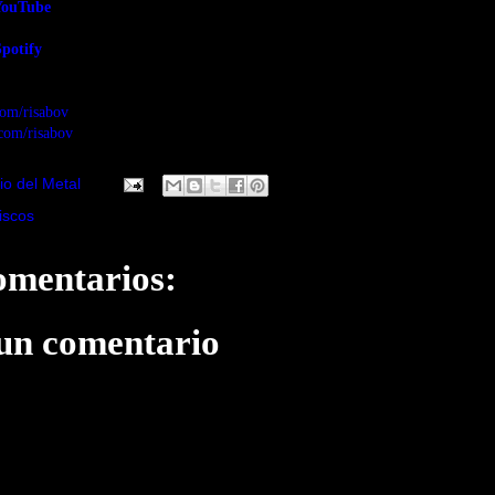
YouTube
potify
com/risabov
com/risabov
io del Metal
iscos
omentarios:
 un comentario