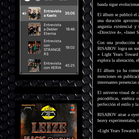
banda sigue evolucionan
El álbum se publicó el
una duración aproxim
angustia existencial y
«Directive 4», «Inner S
Con una producción mo
RISABOV logra un sonid
« Light Years Toward 
explora la alienación, 
El álbum ya ha comenz
menciones en publicac
interesantes presencias
El universo visual de 
psicodélicas, estétic
perfección el estilo y l
RISABOV atrae a oyente
heavy experimentales, 
«Light Years Towards Im