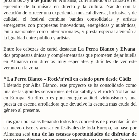
próximos
5 y 6 de junio
en Almansa, convirtiendo a la ciudad en el
epicentro de la música en directo y la cultura. Nacido con la
vocación de ofrecer una experiencia musical diversa, inclusiva y de
calidad, el festival combina bandas consolidadas y artistas
emergentes con propuestas innovadoras, energéticas y auténticas,
tanto nacionales como internacionales, y presta especial atención a
la igualdad entre público y artistas.
Entre los cabezas de cartel destacan
La Perra Blanco
y
Elvana
,
dos propuestas únicas y complementarias que prometen dejar huella
en Almansa con directos muy especiales y difíciles de ver este
verano en la zona.
* La Perra Blanco – Rock’n’roll en estado puro desde Cádiz
Liderado por Alba Blanco, este proyecto se ha consolidado como
una de las grandes sensaciones del rockabilly y el rock’n’roll actual
en Europa. Su directo es pura energía: actitud, virtuosismo y una
puesta en escena arrolladora que devuelve la esencia más cruda del
género al presente.
Tras girar por salas llenando todos los conciertos de presentación de
su nuevo disco, y arrasar en festivales de toda Europa, su paso por
Almansa será
una de las escasas oportunidades de disfrutar de