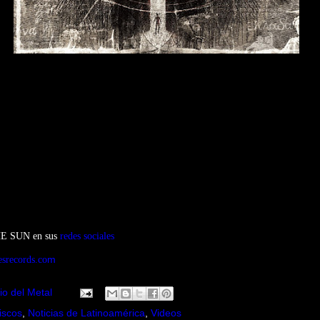
E SUN en sus
redes sociales
m
srecords.co
io del Metal
iscos
,
Noticias de Latinoamérica
,
Videos