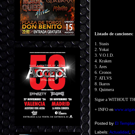
Listado de canciones:
1. Stasis
2. Yokai
3. V.O.I.D.
4. Kraken
5.
Ares
6. Cronos
7. ATLVS
8. Ikaros
9. Quimera
Sigue a WITHOUT TH
+ INFO en
www.artgate
Posted by
El Templar
Labels:
Actualidad
,
D