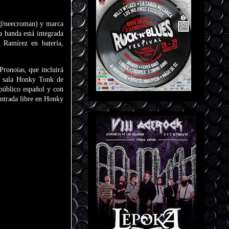
 (@neecroman) y marca
a banda está integrada
n Ramírez en batería,
Pronoias, que incluirá
la sala Honky Tonk de
público español y con
ntrada libre en Honky