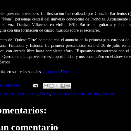
bién presenta novedades. La ilustración fue realizada por Gonzalo Barrientos
 “Noia”, personaje central del universo conceptual de Pronoias. Actualmente l
s en voz, Danitza Villarroel en violín, Félix Barros en guitarra y Joaquí
ira con una formación de cuatro músicos sobre el escenario.
ento de ‘Quiero Oírte’ coincide con el anuncio de la primera gira europea de 
paña, Finlandia y Estonia. La primera presentación será el 30 de julio en 
ot, con entrada libre hasta completar aforo. “Esperamos encontrarnos con el 
y. Queremos que aprovechen esta oportunidad y nos acompañen en el show de e
Barros.
ias en sus redes sociales:
Instagram
/
Facebook
io del Metal
genda de Conciertos
,
Giras
,
Noticias de Latinoamérica
,
Videos
omentarios:
 un comentario