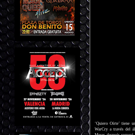
‘Quiero Oírte’ tiene u
WarCry a través del á
Meses después regresé a