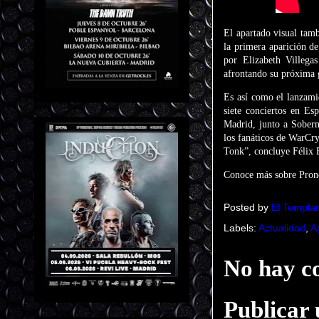
El apartado visual tam
la primera aparición de
por Elizabeth Villega
afrontando su próxima g
Es así como el lanzami
siete conciertos en Es
Madrid, junto a Sobern
los fanáticos de WarCr
Tonk”, concluye Félix 
Conoce más sobre Prono
Posted by
El Templar
Labels:
Actualidad
,
A
No hay c
Publicar