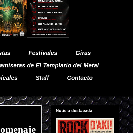
stas
Festivales
Giras
amisetas de El Templario del Metal
icales
Staff
Contacto
Noticia destacada
homenaje