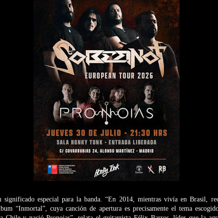
n significado especial para la banda. “En 2014, mientras vivía en Brasil, re
lbum “Inmortal”, cuya canción de apertura es precisamente el tema escogid
 Chile y nació Pronoias”, relata el guitarrista Félix Barros, líder que la ag