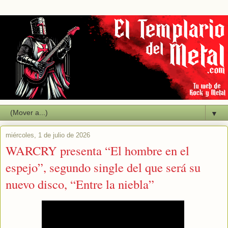
▼
miércoles, 1 de julio de 2026
WARCRY presenta “El hombre en el
espejo”, segundo single del que será su
nuevo disco, “Entre la niebla”