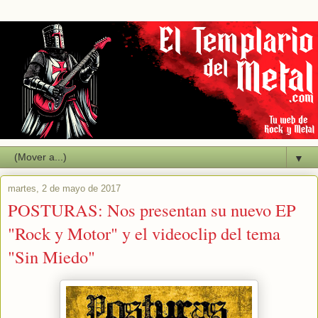
▼
martes, 2 de mayo de 2017
POSTURAS: Nos presentan su nuevo EP
"Rock y Motor" y el videoclip del tema
"Sin Miedo"