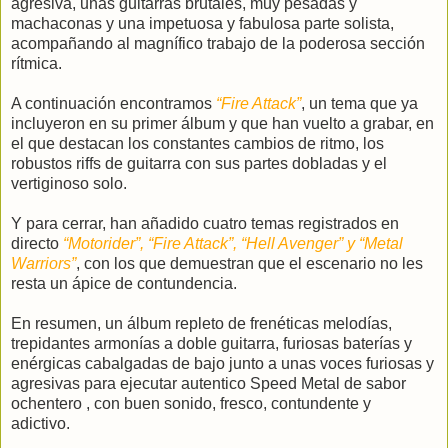
agresiva, unas guitarras brutales, muy pesadas y
machaconas y una impetuosa y fabulosa parte solista,
acompañando al magnífico trabajo de la poderosa sección
rítmica.
A continuación encontramos
“Fire Attack”
, un tema que ya
incluyeron en su primer álbum y que han vuelto a grabar, en
el que destacan los constantes cambios de ritmo, los
robustos riffs de guitarra con sus partes dobladas y el
vertiginoso solo.
Y para cerrar, han añadido cuatro temas registrados en
directo
“Motorider”, “Fire Attack”, “Hell Avenger” y “Metal
Warriors”
, con los que demuestran que el escenario no les
resta un ápice de contundencia.
En resumen, un álbum repleto de frenéticas melodías,
trepidantes armonías a doble guitarra, furiosas baterías y
enérgicas cabalgadas de bajo junto a unas voces furiosas y
agresivas para ejecutar autentico Speed Metal de sabor
ochentero , con buen sonido, fresco, contundente y
adictivo.