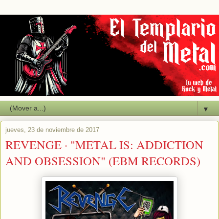
▼
jueves, 23 de noviembre de 2017
REVENGE · "METAL IS: ADDICTION
AND OBSESSION" (EBM RECORDS)