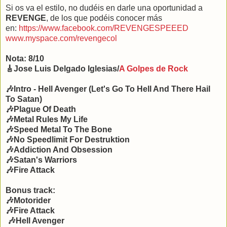
Si os va el estilo, no dudéis en darle una oportunidad a
REVENGE
, de los que podéis conocer más
en:
https://www.facebook.com/REVENGESPEEED
www.myspace.com/revengecol
Nota: 8/10
🎸Jose Luis Delgado Iglesias/
A Golpes de Rock
🎶Intro -
Hell Avenger (Let's Go To Hell And There Hail
To Satan)
🎶Plague Of Death
🎶Metal Rules My Life
🎶Speed Metal To The Bone
🎶No Speedlimit For Destruktion
🎶Addiction And Obsession
🎶Satan's Warriors
🎶Fire Attack
Bonus track:
🎶Motorider
🎶Fire Attack
🎶Hell Avenger