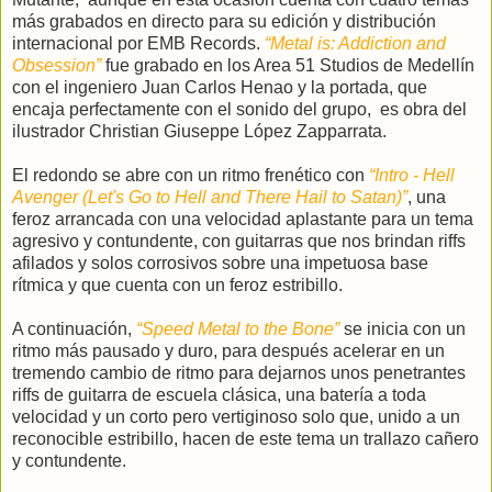
más grabados en directo para su edición y distribución
internacional por EMB Records.
“Metal is: Addiction and
Obsession”
fue grabado en los Area 51 Studios de Medellín
con el ingeniero Juan Carlos Henao y la portada, que
encaja perfectamente con el sonido del grupo, es obra del
ilustrador Christian Giuseppe López Zapparrata.
El redondo se abre con un ritmo frenético
con
“
Intro - Hell
Avenger (Let's Go to Hell and There Hail to Satan)”
, una
feroz arrancada con una velocidad aplastante para un tema
agresivo y contundente, con guitarras que nos brindan riffs
afilados y solos corrosivos sobre una impetuosa base
rítmica y que cuenta con un feroz estribillo.
A continuación,
“Speed Metal to the Bone”
se inicia con un
ritmo más pausado y duro, para después acelerar en un
tremendo cambio de ritmo para dejarnos unos penetrantes
riffs de guitarra de escuela clásica, una batería a toda
velocidad y un corto pero vertiginoso solo que, unido a un
reconocible estribillo, hacen de este tema un trallazo cañero
y contundente.