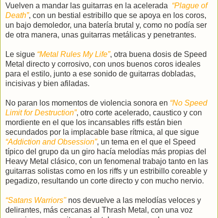
Vuelven a mandar las guitarras en la acelerada
“Plague of
Death”
, con un bestial estribillo que se apoya en los coros,
un bajo demoledor, una batería brutal y, como no podía ser
de otra manera, unas guitarras metálicas y penetrantes.
Le sigue
“Metal Rules My Life”
, otra buena dosis de Speed
Metal directo y corrosivo, con unos buenos coros ideales
para el estilo, junto a ese sonido de guitarras dobladas,
incisivas y bien afiladas.
No paran los momentos de violencia sonora en
“No Speed
Limit for Destruction”
, otro corte acelerado, caustico y con
mordiente en el que los incansables riffs están bien
secundados por la implacable base rítmica, al que sigue
“Addiction and Obsession”
, un tema en el que el Speed
típico del grupo da un giro hacía melodías más propias del
Heavy Metal clásico, con un fenomenal trabajo tanto en las
guitarras solistas como en los riffs y un estribillo coreable y
pegadizo, resultando un corte directo y con mucho nervio.
“Satans Warriors"
nos devuelve a las melodías veloces y
delirantes, más cercanas al Thrash Metal, con una voz