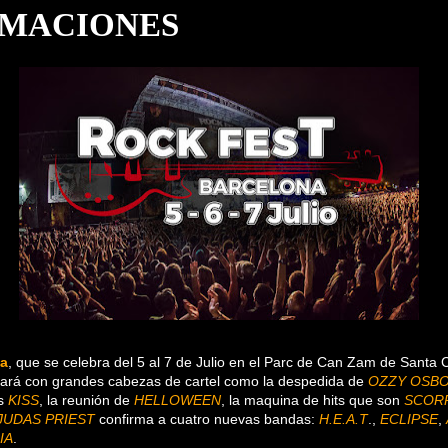
RMACIONES
na
, que se celebra del 5 al 7 de Julio en el Parc de Can Zam de Santa
ará con grandes cabezas de cartel como la despedida de
OZZY OSB
es
KISS
, la reunión de
HELLOWEEN
, la maquina de hits que son
SCOR
JUDAS PRIEST
confirma a cuatro nuevas bandas:
H.E.A.T
.,
ECLIPSE
,
IA
.