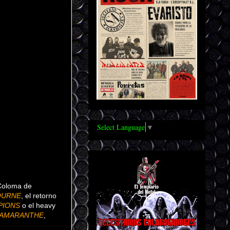
Select Language
▼
 Coloma de
OURNE
, el retorno
PIONS
o el heavy
AMARANTHE
,