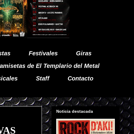
stas
Festivales
Giras
amisetas de El Templario del Metal
icales
Staff
Contacto
Noticia destacada
VAS