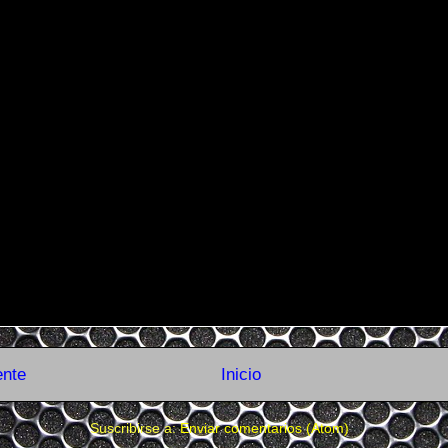
ente
Inicio
Suscribirse a:
Enviar comentarios (Atom)