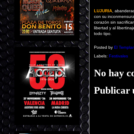
LUJURIA
, abanderad
con su inconmensurab
corazón sin sacrifica
libertad y al libertin
todo tipo.
Posted by
El Templar
Labels:
Festivales
No hay c
Publicar