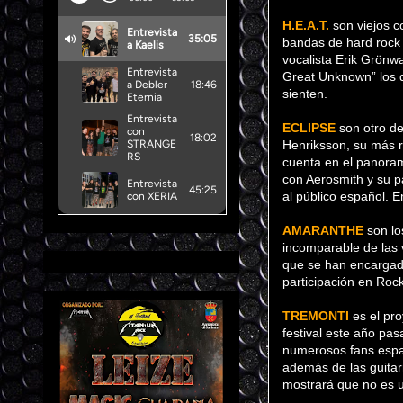
H.E.A.T.
son viejos c
bandas de hard rock
vocalista Erik Grönwa
Great Unknown” los d
sienten.
ECLIPSE
son otro d
Henriksson, su más r
cuenta en el panoram
con Aerosmith y su p
al público español. 
AMARANTHE
son lo
incomparable de las 
que se han encargado
participación en Roc
TREMONTI
es el pro
festival este año pa
numerosos fans españ
además de las guitar
mostrará que no es u