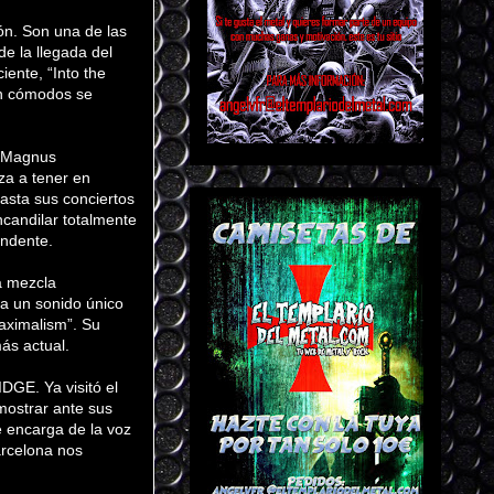
ón. Son una de las
e la llegada del
iente, “Into the
an cómodos se
y Magnus
za a tener en
asta sus conciertos
candilar totalmente
endente.
La mezcla
ca un sonido único
aximalism”. Su
ás actual.
IDGE. Ya visitó el
mostrar ante sus
 encarga de la voz
arcelona nos