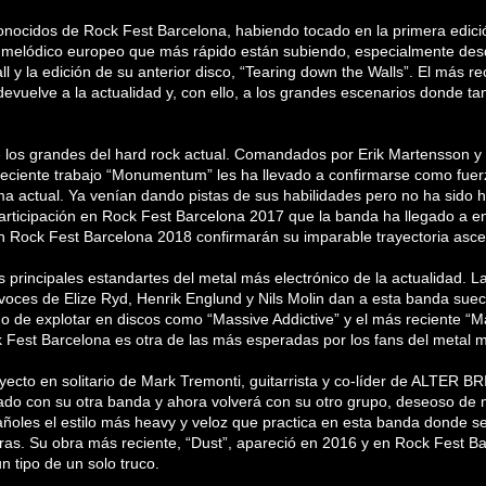
onocidos de Rock Fest Barcelona, habiendo tocado en la primera edici
 melódico europeo que más rápido están subiendo, especialmente desd
ll y la edición de su anterior disco, “Tearing down the Walls”. El más rec
evuelve a la actualidad y, con ello, a los grandes escenarios donde t
e los grandes del hard rock actual. Comandados por Erik Martensson 
eciente trabajo “Monumentum” les ha llevado a confirmarse como fuer
a actual. Ya venían dando pistas de sus habilidades pero no ha sido h
articipación en Rock Fest Barcelona 2017 que la banda ha llegado a en
En Rock Fest Barcelona 2018 confirmarán su imparable trayectoria asc
s principales estandartes del metal más electrónico de la actualidad. 
voces de Elize Ryd, Henrik Englund y Nils Molin dan a esta banda sue
 de explotar en discos como “Massive Addictive” y el más reciente “M
k Fest Barcelona es otra de las más esperadas por los fans del metal m
yecto en solitario de Mark Tremonti, guitarrista y co-líder de ALTER BR
sado con su otra banda y ahora volverá con su otro grupo, deseoso de 
oles el estilo más heavy y veloz que practica en esta banda donde se
ras. Su obra más reciente, “Dust”, apareció en 2016 y en Rock Fest B
n tipo de un solo truco.