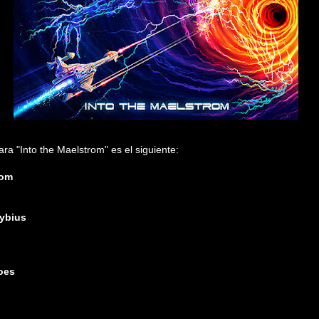
ara "Into the Maelstrom" es el siguiente:
rom
lybius
oes