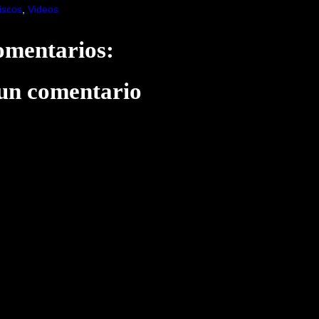
iscos
,
Videos
omentarios:
 un comentario