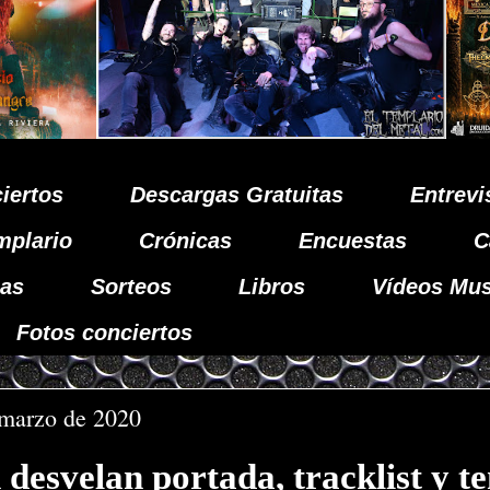
iertos
Descargas Gratuitas
Entrevi
mplario
Crónicas
Encuestas
C
as
Sorteos
Libros
Vídeos Mus
Fotos conciertos
 marzo de 2020
desvelan portada, tracklist y t