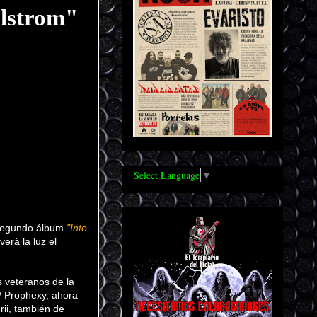
elstrom"
Select Language
▼
u segundo álbum
"Into
erá la luz el
s veteranos de la
y/ Prophexy, ahora
rii, también de