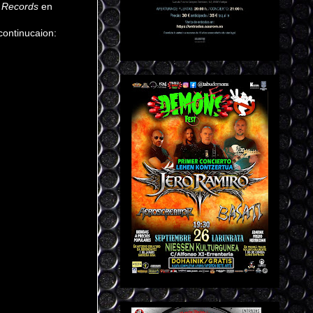
r Records
en
continucaion: