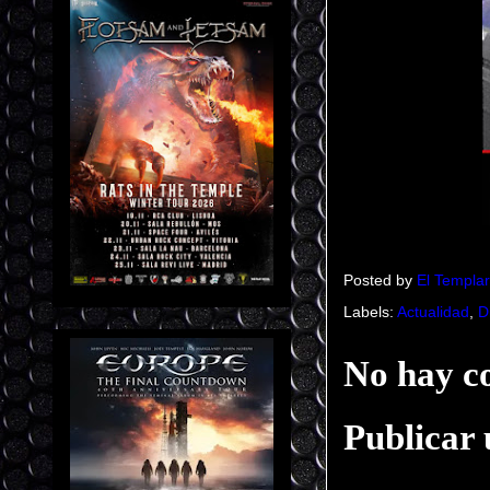
Posted by
El Templar
Labels:
Actualidad
,
D
No hay c
Publicar