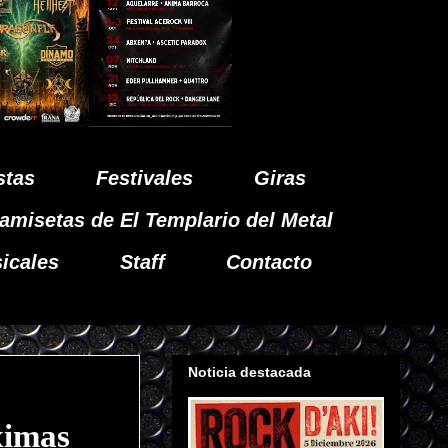
stas
Festivales
Giras
amisetas de El Templario del Metal
icales
Staff
Contacto
Noticia destacada
ximas