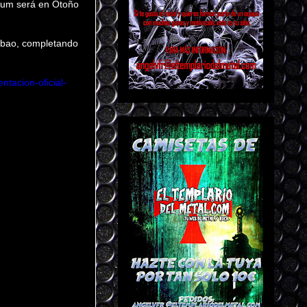
álbum será en Otoño
ilbao, completando
tacion-oficial-