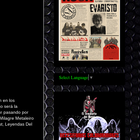
Select Language
▼
m en los
o será la
our pasando por
Milagre Metaleiro
st, Leyendas Del