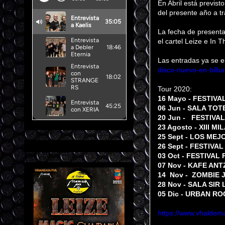
En Abril está previst
del presente año a t
La fecha de presenta
el cartel Leize e In
Las entradas ya se e
disco-nuevo-en-bilb
Tour 2020:
16 Mayo - FESTIVA
06 Jun - SALA TOT
20 Jun - FESTIVA
23 Agosto - XIII M
25 Sept - LOS MEJ
26 Sept - FESTIVA
03 Oct - FESTIVAL
07 Nov - KAFE ANT
14 Nov - ZOMBIE JA
28 Nov - SALA SIR
05 Dic - URBAN ROC
https://www.vhaldema