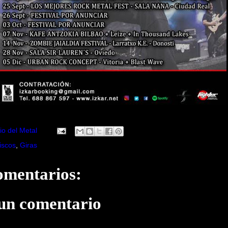
io del Metal
iscos
,
Giras
omentarios:
 un comentario