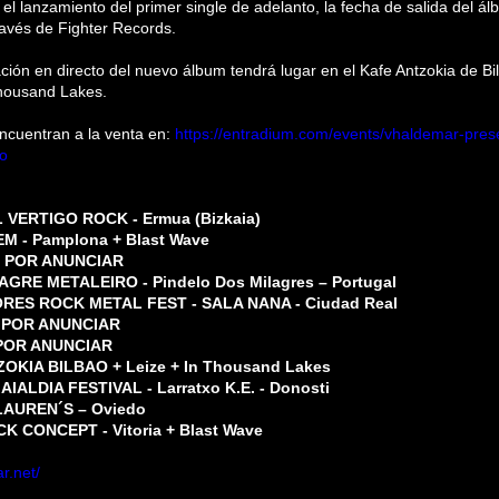
o el lanzamiento del primer single de adelanto, la fecha de salida del 
ravés de Fighter Records.
ción en directo del nuevo álbum tendrá lugar en el Kafe Antzokia de B
 Thousand Lakes.
ncuentran a la venta en:
https://entradium.com/events/vhaldemar-presen
ao
L VERTIGO ROCK - Ermua (Bizkaia)
EM - Pamplona + Blast Wave
L POR ANUNCIAR
ILAGRE METALEIRO - Pindelo Dos Milagres – Portugal
ORES ROCK METAL FEST - SALA NANA - Ciudad Real
L POR ANUNCIAR
 POR ANUNCIAR
ZOKIA BILBAO + Leize + In Thousand Lakes
IALDIA FESTIVAL - Larratxo K.E. - Donosti
 LAUREN´S – Oviedo
K CONCEPT - Vitoria + Blast Wave
r.net/