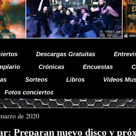
iertos
Descargas Gratuitas
Entrevi
mplario
Crónicas
Encuestas
C
as
Sorteos
Libros
Vídeos Mus
Fotos conciertos
 marzo de 2020
r: Preparan nuevo disco y pró