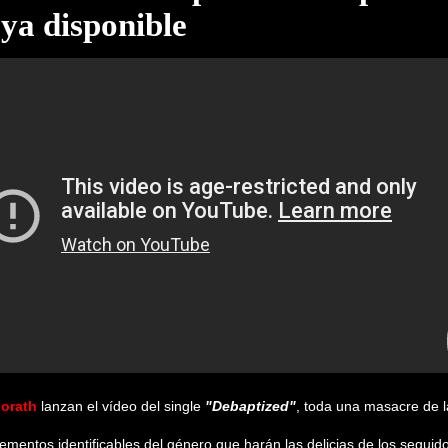
ya disponible
dorath
lanzan el vídeo del single
"Debaptized"
, toda una masacre de l
lementos identificables del género que harán las delicias de los segui