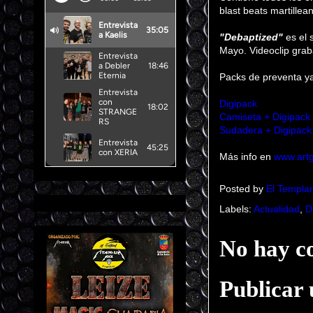
blast beats martillea
"Debaptized"
es el 
Mayo. Videoclip grab
Packs de preventa ya
Digipack
Camiseta + Digipack
Sudadera + Digipack
Más info en
www.art
Posted by
El Templar
Labels:
Actualidad
,
D
No hay c
Publicar