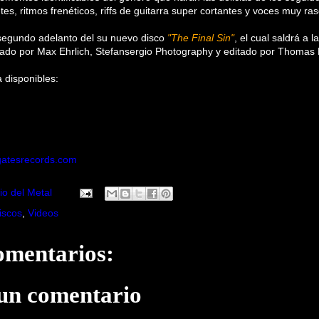
ntes, ritmos frenéticos, riffs de guitarra super cortantes y voces muy r
segundo adelanto del su nuevo disco
"The Final Sin"
, el cual saldrá a l
ado por Max Ehrlich, Stefansergio Photography y editado por Thomas 
 disponibles:
gatesrecords.com
io del Metal
iscos
,
Videos
omentarios:
 un comentario