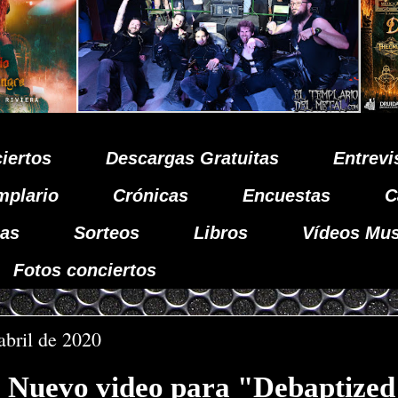
iertos
Descargas Gratuitas
Entrevi
mplario
Crónicas
Encuestas
C
as
Sorteos
Libros
Vídeos Mus
Fotos conciertos
abril de 2020
: Nuevo video para "Debaptized