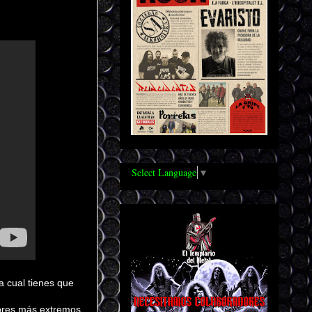
Select Language
▼
a cual tienes que
dores más extremos,