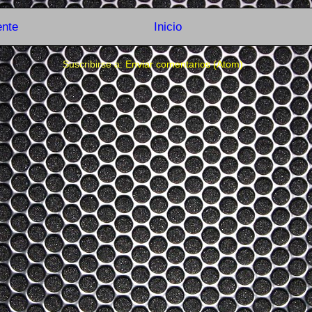
ente
Inicio
Suscribirse a:
Enviar comentarios (Atom)