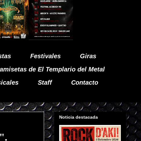
stas
Festivales
Giras
amisetas de El Templario del Metal
icales
Staff
Contacto
Noticia destacada
".