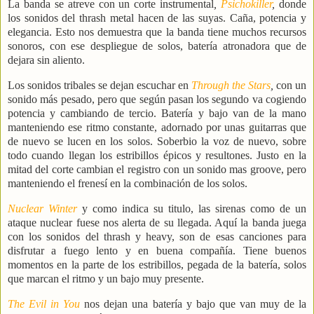
La banda se atreve con un corte
instrumental
,
Psichokiller
,
donde
los sonidos del thrash metal hacen de las suyas. Caña, potencia y
elegancia. Esto nos demuestra que la banda tiene muchos recursos
sonoros, con ese despliegue de solos, batería atronadora que de
dejara sin aliento.
Los sonidos tribales se dejan escuchar en
Through the Stars
,
con un
sonido más pesado, pero que según pasan los segundo va cogiendo
potencia y cambiando de tercio. Batería y bajo van de la mano
manteniendo ese ritmo constante, adornado por unas guitarras que
de nuevo se lucen en los solos. Soberbio la voz de nuevo, sobre
todo cuando llegan los estribillos épicos y resultones. Justo en la
mitad del corte cambian el registro con un sonido mas groove, pero
manteniendo el frenesí en la combinación de los solos.
Nuclear Winter
y como indica su titulo, las sirenas como de un
ataque nuclear fuese nos alerta de su llegada. Aquí la banda juega
con los sonidos del thrash y heavy, son de esas canciones para
disfrutar a fuego lento y en buena compañía. Tiene buenos
momentos en la parte de los estribillos, pegada de la batería, solos
que marcan el ritmo y un bajo muy presente.
The Evil in You
nos dejan una batería y bajo que van muy de la