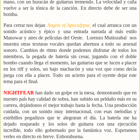
mano, con un huracán de guitarras tremendo. La velocidad y caña
vuelve a ser la tónica de la canción. En directo debe de ser una
bomba.
Para cerrar nos dejan
Angels of Apocalypse,
el cual arranca con un
sonido acústico y épico y una entrada narrada al más estilo
Manowar y aires de películas del Oeste.
Lorenzo Mutiozabal
nos
muestra otras texturas vocales quedan abertura a todo su arsenal
sonoro. Cambios de ritmo donde podemos disfrutar de todos los
miembros, la pegada de batería sin cesar, jugando con el doble
bombo cuando llega el momento, las guitarras que se lucen a placer
en los riff y solos, un bajo machacón y una voz que como decía
juega con ella a placer. Todo un acierto para el oyente dejar este
tema para el final.
NIGHTFEAR
han dado un golpe en la mesa, demostrando que en
nuestro país hay calidad de sobra, han subido un peldaño más en su
carrera, dejándonos el mejor trabajo hasta la fecha. Una producción
cuidada, con un sonido muy internacional, con esas melodías y
estribillos pegadizos que te alegraran el día. La batería me ha
dejado noqueado y los solos de guitarra con una ejecución
increíble, todo ello gobernado por la fantástica voz. Esperamos
verles en directo en breve. Enhorabuena.