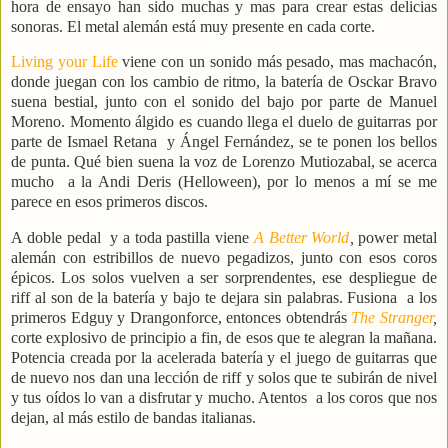
hora de ensayo han sido muchas y mas para crear estas delicias
sonoras. El metal alemán está muy presente en cada corte.
Living your Life
viene con un sonido más pesado, mas machacón,
donde juegan con los cambio de ritmo, la batería de Osckar Bravo
suena bestial, junto con el sonido del bajo por parte de Manuel
Moreno. Momento álgido es cuando llega el duelo de guitarras por
parte de Ismael Retana
y Ángel Fernández, se te ponen los bellos
de punta. Qué bien suena la voz de Lorenzo Mutiozabal, se acerca
mucho
a la Andi Deris (Helloween), por lo menos a mí se me
parece en esos primeros discos.
A doble pedal
y a toda pastilla viene
A Better World
,
power metal
alemán con estribillos de nuevo pegadizos, junto con esos coros
épicos. Los solos vuelven a ser sorprendentes, ese despliegue de
riff al son de la batería y bajo te dejara sin palabras. Fusiona
a los
primeros Edguy y Drangonforce, entonces obtendrás
The Stranger
,
corte explosivo de principio a fin, de esos que te alegran la mañana.
Potencia creada por la acelerada batería y el juego de guitarras que
de nuevo nos dan una lección de riff y solos que te subirán de nivel
y tus oídos lo van a disfrutar y mucho. Atentos
a los coros que nos
dejan, al más estilo de bandas italianas.