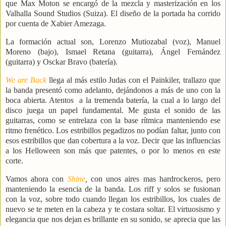
que Max Moton se encargó de la mezcla y masterización en los
Valhalla Sound Studios (Suiza). El diseño de la portada ha corrido
por cuenta de Xabier Amezaga.
La formación actual son, Lorenzo Mutiozabal (voz), Manuel
Moreno (bajo), Ismael Retana (guitarra), Ángel Fernández
(guitarra) y Osckar Bravo (batería).
We are Back
llega al más estilo Judas con el Painkiler, trallazo que
la banda presentó como adelanto, dejándonos a más de uno con la
boca abierta. Atentos
a la tremenda batería, la cual a lo largo del
disco juega un papel fundamental. Me gusta el sonido de las
guitarras, como se entrelaza con la base rítmica manteniendo ese
ritmo frenético. Los estribillos pegadizos no podían faltar, junto con
esos estribillos que dan cobertura a la voz. Decir que las influencias
a los Helloween son más que patentes, o por lo menos en este
corte.
Vamos ahora con
Shine
,
con unos aires mas hardrockeros, pero
manteniendo la esencia de la banda. Los riff y solos se fusionan
con la voz, sobre todo cuando llegan los estribillos, los cuales de
nuevo se te meten en la cabeza y te costara soltar. El virtuosismo y
elegancia que nos dejan es brillante en su sonido, se aprecia que las