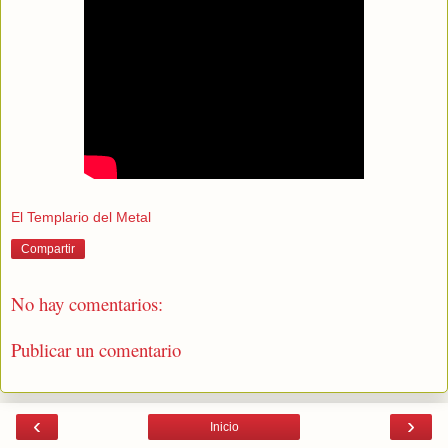
El Templario del Metal
Compartir
No hay comentarios:
Publicar un comentario
‹
›
Inicio