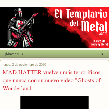
▼
lunes, 2 de noviembre de 2020
MAD HATTER vuelven más terroríficos
que nunca con su nuevo video "Ghosts of
Wonderland"