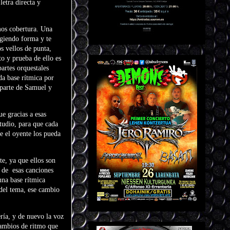
letra directa y
mos cobertura. Una
ogiendo forma y te
s vellos de punta,
o y prueba de ello es
artes orquestales
da base rítmica por
r parte de Samuel y
e gracias a esas
tudio, para que cada
e el oyente los pueda
te, ya que ellos son
 de
esas canciones
una base rítmica
 del tema, ese cambio
ría, y de nuevo la voz
cambios de ritmo que