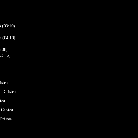
)
 (03:10)
n (04:10)
3:08)
03:45)
istea
l Cristea
tea
 Cristea
Cristea