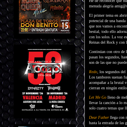
He de reconocer que nun
menuda alegría amig@s,
El primer tema en abri
potencial de una banda 
que nos vamos a encontr
bestial, todo ello ador
con los solos. La voz e
Reinas del Rock y con l
Continúan con otro de 
pasan los segundos, hast
son de las que no puede
Redo
, los segundos del
Los tambores suenan fue
acompañar a la brutal v
cierran en ningún estilo
Let Me Go
lleno de mel
llevar la canción a lo m
solo cuatro temas que l
Dear Father
llega con 
hasta la entrada de las 