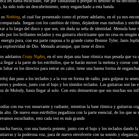
ca les había escuchado, fue por casualidad o porque el destino lo ha decidido a
 ha sido todo un descubrimiento, estoy enganchado a esta banda.
r es
Nothing
, el cual fue presentado como el primer adelanto, en el ya nos enco
compactada. Juegan con los cambios de ritmo, dejándote esas melodías y estribi
ar a lo largo del disco y que son, sin duda su seña de identidad. Menuda base r
nado por los brillantes teclados y esa guitarra electrizante que no cesa en ning
s energía pura, con esa parte rasposa a lo grande como Bonnie Tyler, Janis Jopli
a explosividad de Dio. Menudo arranque, que tiene el disco.
los adelantos
Crazy Nights
,
en el nos dejan una base rítmica mas pesada que va
a llegar a la parte de los estribillos, que te harán mover la melena y corear con 
n faltar en los directos para entrar en calor, tiene una buena forma de engancha
 reloj dan paso a los teclados y a la voz en forma de radio, para golpear tu sese
rtes y poderos, junto con el bajo y los tímidos teclados. Las guitarras son las 
oz de Molody, hasta llegar al solo. Con esto demuestran que sus muchas sus inf
.
odías con esa voz susurrante y radiante, mientras la base rítmica y guitarras c
ás alto. De nuevo esos estribillos pegadizos con la parte esencial, de los que s
levamos escuchados, esto cada vez es más grande.
mucha fuerza, con una batería potente, junto con el bajo y los teclados dando 
guitarras y la poderosa voz, para de nuevo envolverte con su sonido y elegancia,