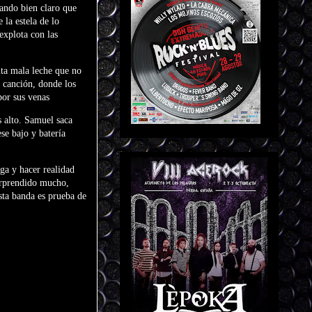
jando bien claro que
 la estela de lo
explota con las
nta mala leche que no
 canción, donde los
por sus venas
s alto. Samuel saca
se bajo y batería
ga y hacer realidad
orprendido mucho,
a banda es prueba de