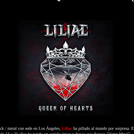
ock / metal con sede en Los Ángeles,
Liliac
ha pillado al mundo por sorpresa. 