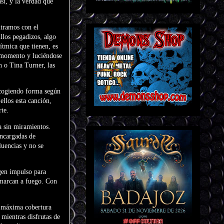
sí, y la verdad que
ntramos con el
llos pegadizos, algo
ítmica que tienen, es
ún momento y luciéndose
n o Tina Turner, las
 cogiendo forma según
ellos esta canción,
rte.
ra sin miramientos.
encargadas de
luencias y no se
ogen impulso para
e marcan a fuego. Con
la máxima cobertura
 mientras disfrutas de