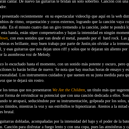
harán cantar. De nuevo las guitarras te bridan un solo soberbio. Canción con una 
adre.
 presentado recientemente
en su espectacular videoclip que aquí en la web di
mbios de ritmo, orquestación y coros externos, logrando que la canción vaya c
araña. En el minuto cuatro dan un giro tremendo a la canción, joder te pondrá lo
 esta banda, están súper compenetrados y bajan la intensidad en ningún moment
Down
,
con esos sonidos que van desde el metal, pasando por el hard rock. Las p
sferas es brillante, muy buen trabajo por parte de Justin,sin olvidar a la tremen
, y esas guitarras que nos dejan unos riff y solos que te dejaran sin aliento po
por la asombrosa voz de Melody.
co lo escuchado hasta el momento, con un sonido más potente y oscuro, pero qu
facilones lo harán brillar de nuevo. Se nota que hay muchas horas de ensayo y es
rsonalidad. Los instrumentos cuidados y que suenen en su justa medida para qu
voz que te dejará sin rostro.
e los temas que nos presentaron
We Are the Children
, un título más que sugeren
r forma de reivindicar su potencial que con una canción dedicada a ellos. Son
undo te atrapará, seduciéndote por su instrumentación, golpeada por los solos, 
os tímidos, mientras la voz y sus estribillos te hipnotizaran. Atentos a la mitad
es brutal.
guitarras dobladas, acompañadas por la intensidad del bajo y el poder de la bate
as. Canción para disfrutar a fuego lento y con una copa, pues las atmósferas y 