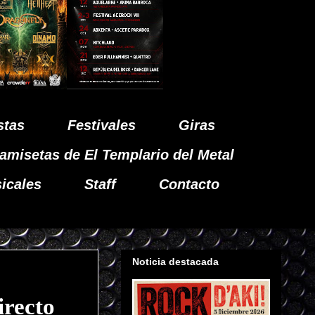
stas
Festivales
Giras
amisetas de El Templario del Metal
icales
Staff
Contacto
Noticia destacada
recto