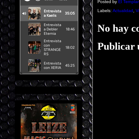
Posted by
El Templar
Labels:
Actualidad
,
V
No hay c
Publicar