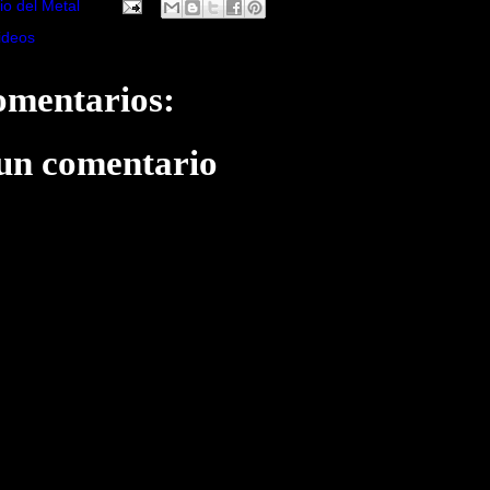
io del Metal
ideos
omentarios:
 un comentario