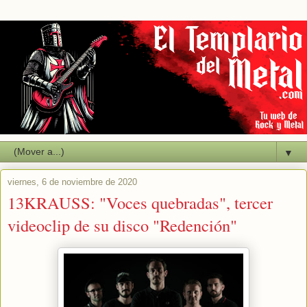
▼
viernes, 6 de noviembre de 2020
13KRAUSS: "Voces quebradas", tercer
videoclip de su disco "Redención"