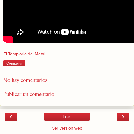
El Templario del Metal
Compartir
No hay comentarios:
Publicar un comentario
‹
›
Inicio
Ver versión web