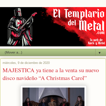
▼
miércoles, 9 de diciembre de 2020
MAJESTICA ya tiene a la venta su nuevo
disco navideño “A Christmas Carol”