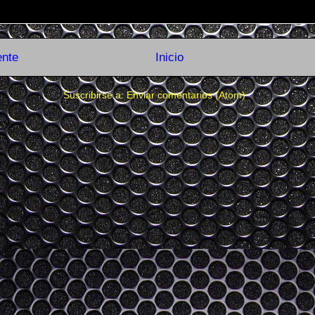
ente
Inicio
Suscribirse a:
Enviar comentarios (Atom)