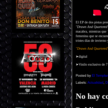
El EP de dos pistas pre
"Drawn And Quartered
macabra, mientras que
femenina que se encuent
tristes días de inviern
"Drawn And Quartered
➤digital
➤Vinilo exclusivo de 7 
Posted by
El Templar
Labels:
Actualidad
,
D
No hay c