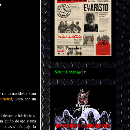
"
Select Language
▼
o canto navideño. Con
artered
, junto con un
blemente folclóricas,
 un guiño de ojo y una
gunos ases más bajo la