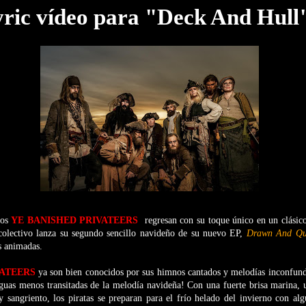
lyric vídeo para "Deck And Hull
cos
YE BANISHED PRIVATEERS
regresan con su toque único en un clásic
 colectivo lanza su segundo sencillo navideño de su nuevo EP,
Drawn And Qu
s animadas.
VATEERS
ya son bien conocidos por sus himnos cantados y melodías inconfundi
aguas menos transitadas de la melodía navideña! Con una fuerte brisa marina,
 sangriento, los piratas se preparan para el frío helado del invierno con al