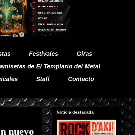
stas
Festivales
Giras
amisetas de El Templario del Metal
icales
Staff
Contacto
Noticia destacada
n nuevo