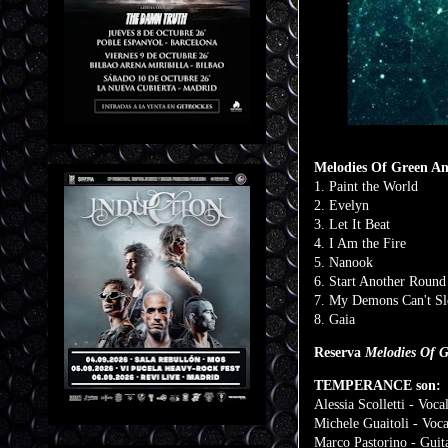
Melodies Of Green And
1. Paint the World
2. Evelyn
3. Let It Beat
4. I Am the Fire
5. Nanook
6. Start Another Round
7. My Demons Can't Sl
8. Gaia
Reserva
Melodies Of 
TEMPERANCE son:
Alessia Scolletti - Voca
Michele Guaitoli - Voc
Marco Pastorino - Guit