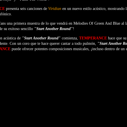
NCE
presenta seis canciones de
Viridian
en un nuevo estilo acústico, mostrando la
nfónico.
 fans una primera muestra de lo que vendrá en Melodies Of Green And Blue al l
de su exitoso sencillo
"Start Another Round"
!
ón acústica de
"Start Another Round"
comienza,
TEMPERANCE
hace que su
dente. Con un coro que te hace querer cantar a todo pulmón,
"Start Another 
RANCE
puede ofrecer potentes composiciones musicales, ¡incluso dentro de un 