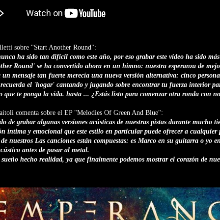
lletti sobre "Start Another Round":
unca ha sido tan difícil como este año, por eso grabar este video ha sido má
nother Round' se ha convertido ahora en un himno: nuestra esperanza de mejor
 un mensaje tan fuerte merecía una nueva versión alternativa: cinco person
 recuerda el 'hogar' cantando y jugando sobre encontrar tu fuerza interior pa
lo que te ponga la vida. hasta ... ¿Estás listo para comenzar otra ronda con n
aitoli comenta sobre el EP "Melodies Of Green And Blue":
 de grabar algunas versiones acústicas de nuestras pistas durante mucho ti
n íntima y emocional que este estilo en particular puede ofrecer a cualquier p
 de nuestros Las canciones están compuestas: es Marco en su guitarra o yo e
cústico antes de pasar al metal.
 sueño hecho realidad, ya que finalmente podemos mostrar el corazón de nue