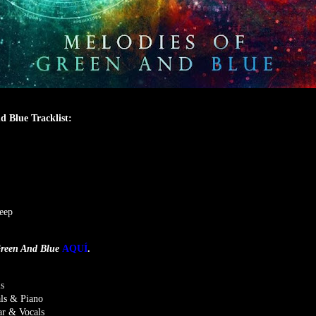
 Blue Tracklist:
eep
Green And Blue
AQUÍ
.
ls
als & Piano
ar & Vocals