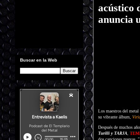
acústico 
anuncia 
Buscar en la Web
Los maestros del metal
su vibrante álbum,
Viri
Después de muchos años
Turilli y TARJA
,
TEM
dos canciones nuevas,