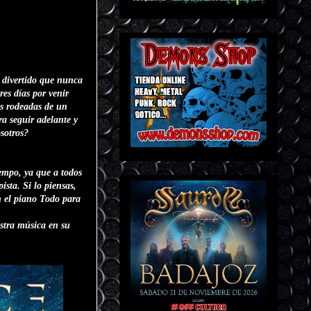
s divertido que nunca
es días por venir
as rodeadas de un
ra seguir adelante y
osotros?
empo, ya que a todos
ista. Si lo piensas,
n el piano Todo para
stra música en su