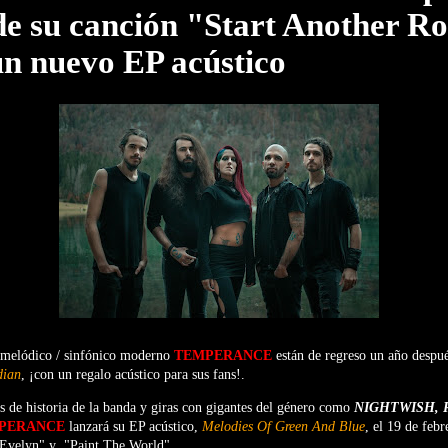
de su canción "Start Another R
un nuevo EP acústico
 melódico / sinfónico moderno
TEMPERANCE
están de regreso un año despu
dian
, ¡con un regalo acústico para sus fans!.
 de historia de la banda y giras con gigantes del género como
NIGHTWISH, R
PERANCE
lanzará su EP acústico,
Melodies Of Green And Blue
, el 19 de feb
 "Evelyn" y "Paint The World".