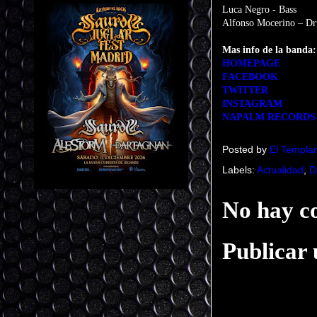
Luca Negro - Bass
Alfonso Mocerino – D
Mas info de la banda
HOMEPAGE
FACEBOOK
TWITTER
INSTAGRAM
NAPALM RECORDS
Posted by
El Templar
Labels:
Actualidad
,
D
No hay c
Publicar