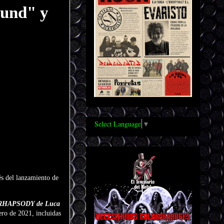
ound" y
Select Language
▼
és del lanzamiento de
HAPSODY de Luca
rero de 2021, incluidas