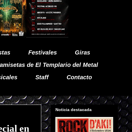
stas
Festivales
Giras
amisetas de El Templario del Metal
icales
Staff
Contacto
Noticia destacada
cial en