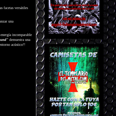
s facetas versátiles
anzar una
 energía incomparable
Round"
demuestra una
entorno acústico!!