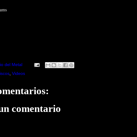
rums
:
io del Metal
iscos
,
Videos
omentarios:
 un comentario