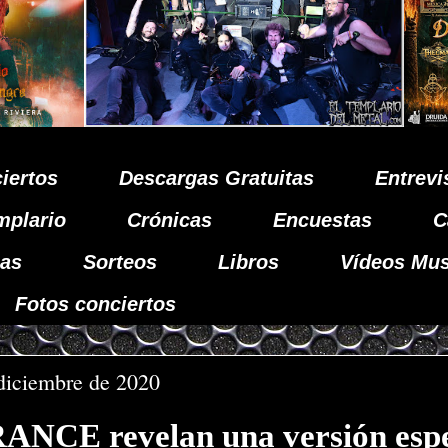
iertos
Descargas Gratuitas
Entrevi
mplario
Crónicas
Encuestas
C
as
Sorteos
Libros
Vídeos Mus
Fotos conciertos
diciembre de 2020
CE revelan una versión espe