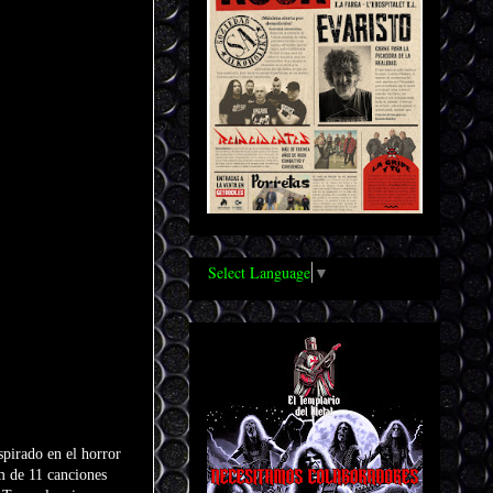
Select Language
▼
pirado en el horror
m de 11 canciones