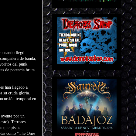
e cuando llegó
y compañera de banda,
voritos del punk.
as de potencia bruta
es han llegado a
a su cruda gloria.
incursión temporal en
 oyente por un
esto). Terrores
s que pistas
zotas como "The Ones