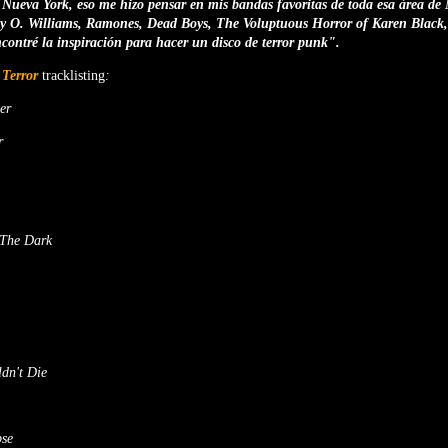
Nueva York, eso me hizo pensar en mis bandas favoritas de toda esa área de
ndy O. Williams, Ramones, Dead Boys, The Voluptuous Horror of Karen Black, 
contré la inspiración para hacer un disco de terror punk".
Terror
tracklisting
:
er
r
The Dark
dn't Die
pse