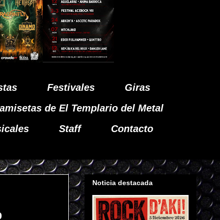
stas
Festivales
Giras
amisetas de El Templario del Metal
icales
Staff
Contacto
Noticia destacada
o