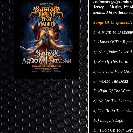
realmente golpeando a 
Jersey ... Misfits, We
demás. Ahí es donde en
Songs Of Unspeakable 
1) A Night To Dismemb
2) Hands Of The Rippe
3) Witchfinder General
4) Not Of This Earth
5) The Ones Who Own 
6) Waking The Dead
7) Night Of The Witch
8) We Are The Damned
9) The Brain That Woul
10) Lucifer's Light
11) I Spit On Your Cor