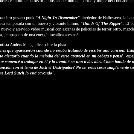
rico capítulo en la historia musical del dúo de marido y mujer del condado de
 macabro gusano punk
“A Night To Dismember”
alrededor de Halloween, la band
 nueva temporada con un nuevo y vibrante himno,
"Hands Of The Ripper"
. El b
uevo y atrevido video musical con escenas de películas de terror retro, mezcl
a, ¡empapado de una energía metálica asesina!
entista Anders Manga dice sobre la pista:
nes que aparecieron cuando no estaba tratando de escribir una canción. Esta
o aleatorio cuando la melodía del verso apareció en mi cabeza y pensé, 'esper
e comencé a trabajar en él y lo terminé en uno o dos días. Como banda de te
canción con el tema de Jack el Destripador? No sé, estas cosas simplemente 
te Lord Sutch lo está cavando".