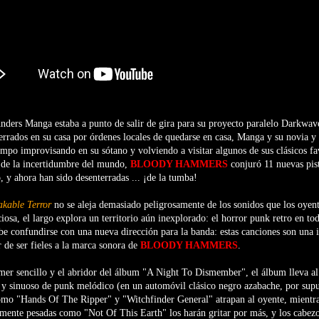
nders Manga estaba a punto de salir de gira para su proyecto paralelo Darkwav
rados en su casa por órdenes locales de quedarse en casa, Manga y su novia 
empo improvisando en su sótano y volviendo a visitar algunos de sus clásicos fa
 de la incertidumbre del mundo,
BLOODY HAMMERS
conjuró 11 nuevas pist
, y ahora han sido desenterradas ... ¡de la tumba!
kable Terror
no se aleja demasiado peligrosamente de los sonidos que los oyent
osa, el largo explora un territorio aún inexplorado: el horror punk retro en tod
ebe confundirse con una nueva dirección para la banda: estas canciones son una 
r de ser fieles a la marca sonora de
BLOODY HAMMERS
.
er sencillo y el abridor del álbum "A Night To Dismember", el álbum lleva al
 y sinuoso de punk melódico (en un automóvil clásico negro azabache, por supu
como "Hands Of The Ripper" y "Witchfinder General" atrapan al oyente, mientra
emente pesadas como "Not Of This Earth" los harán gritar por más, y los cabe