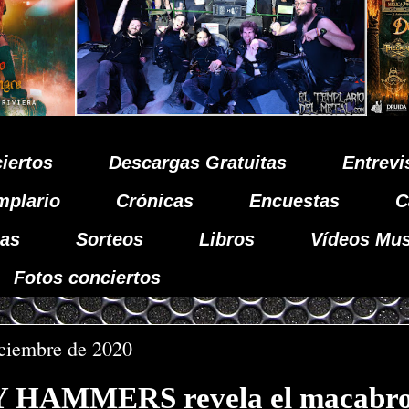
iertos
Descargas Gratuitas
Entrevi
mplario
Crónicas
Encuestas
C
as
Sorteos
Libros
Vídeos Mus
Fotos conciertos
iciembre de 2020
HAMMERS revela el macabr