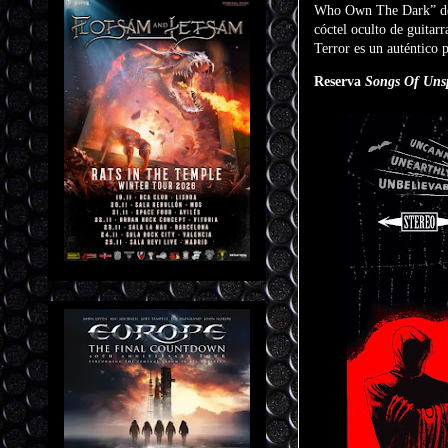
Who Own The Dark” demu
cóctel oculto de guitar
Terror es un auténtico p
Reserva
Songs Of Unsp