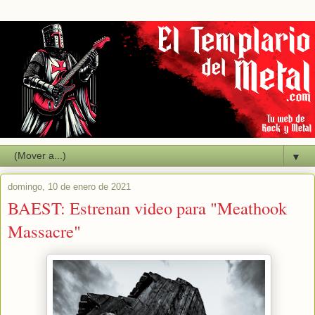
▼
domingo, 10 de enero de 2021
BAEST: Estrenan video para "Meathook
Massacre"