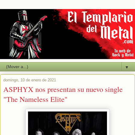
▼
domingo, 10 de enero de 2021
ASPHYX nos presentan su nuevo single
"The Nameless Elite"