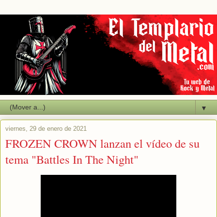
▼
viernes, 29 de enero de 2021
FROZEN CROWN lanzan el vídeo de su
tema "Battles In The Night"