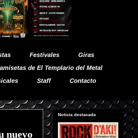
stas
Festivales
Giras
amisetas de El Templario del Metal
icales
Staff
Contacto
Noticia destacada
u nuevo