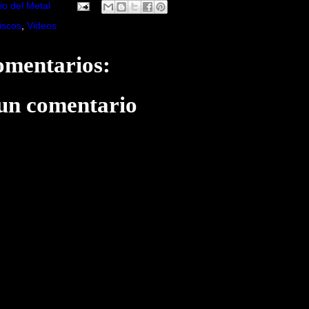
io del Metal
iscos
,
Videos
omentarios:
 un comentario