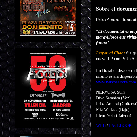
Sobre el documen
Prika Amaral, fundad
“El documental es muy
maravillosos que vivim
futuro".
Perpetual Chaos
fue gr
nuevo LP con Prika Ama
En Brasil el disco será
mismo estará disponible 
www.nervosastore.com
NERVOSA SON:
Diva Satanica (Voz)
Prika Amaral (Guitarra
Mia Wallace (Bajo)
Eleni Nota (Batería)
WEB
/
FACEBOOK