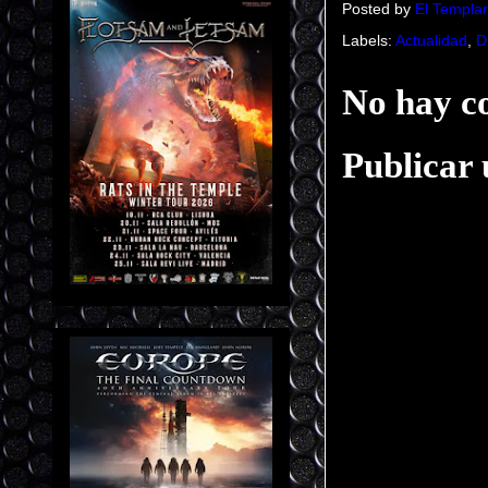
Posted by
El Templar
Labels:
Actualidad
,
D
No hay c
Publicar