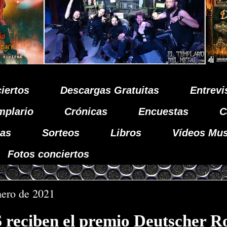
iertos
Descargas Gratuitas
Entrevi
mplario
Crónicas
Encuestas
C
as
Sorteos
Libros
Vídeos Mus
Fotos conciertos
nero de 2021
eciben el premio Deutscher R