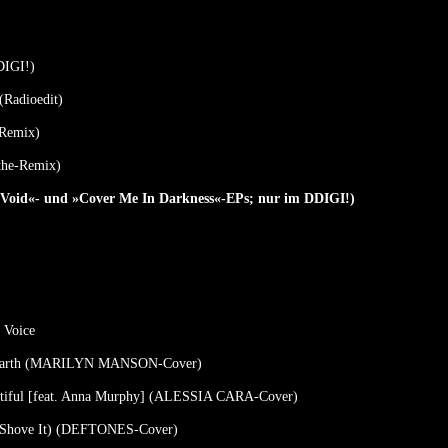
DIGI!)
(Radioedit)
-Remix)
athe-Remix)
Void«- und »Cover Me In Darkness«-EPs; nur im DDIGI!)
 Voice
 Earth (MARILYN MANSON-Cover)
utiful [feat. Anna Murphy] (ALESSIA CARA-Cover)
Shove It) (DEFTONES-Cover)