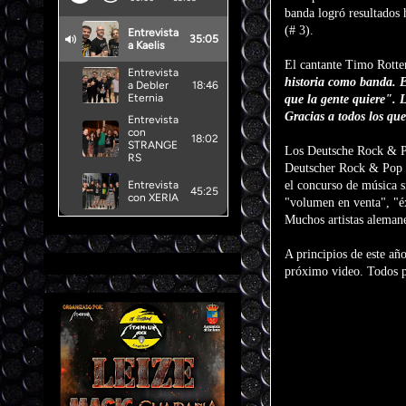
banda logró resultados
(# 3).
El cantante Timo Rotte
historia como banda. E
que la gente quiere". 
Gracias a todos los qu
Los Deutsche Rock & Po
Deutscher Rock & Pop M
el concurso de música s
"volumen en venta", "éx
Muchos artistas alema
A principios de este añ
próximo video. Todos p