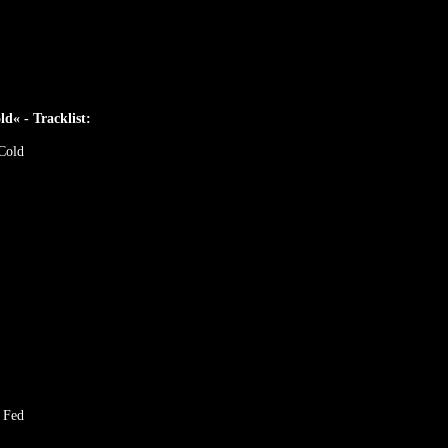
d« - Tracklist:
Cold
 Fed