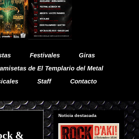
stas
Festivales
Giras
amisetas de El Templario del Metal
icales
Staff
Contacto
Noticia destacada
ock &