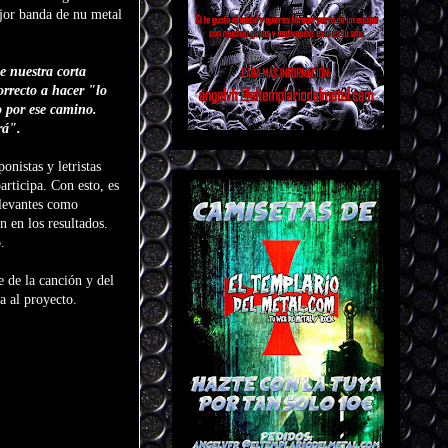
jor banda de nu metal
e nuestra corta
orrecto a hacer "lo
 por ese camino.
rá".
nistas y letristas
ticipa. Con esto, es
elevantes como
 en los resultados.
.
e de la canción y del
a al proyecto.