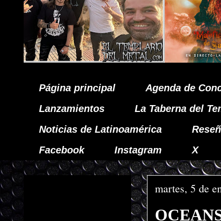
Página principal
Agenda de Conc
Lanzamientos
La Taberna del Te
Noticias de Latinoamérica
Reseñ
Facebook
Instagram
X
martes, 5 de e
OCEANS r