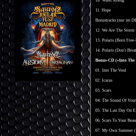
10. Water Rising
11. Hope
Bonustracks (nur im D
12. We Are The Storm 
13. Polaris (Born Free
14. Polaris (Don't Bre
Bonus-CD (»Into The 
01. Into The Void
02. Icarus
03. Scars
04. The Sound Of Your
05. The Last Day On
06. Scars To Your Bea
07. My Own Summer (