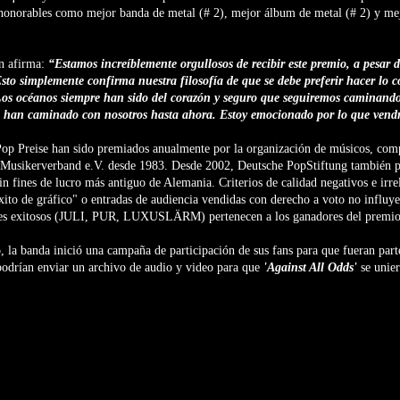
 honorables como mejor banda de metal (# 2), mejor álbum de metal (# 2) y me
n afirma:
“Estamos increíblemente orgullosos de recibir este premio, a pesar d
sto simplemente confirma nuestra filosofía de que se debe preferir hacer lo c
Los océanos siempre han sido del corazón y seguro que seguiremos caminando
e han caminado con nosotros hasta ahora. Estoy emocionado por lo que vend
p Preise han sido premiados anualmente por la organización de músicos, compo
usikerverband e.V. desde 1983. Desde 2002, Deutsche PopStiftung también par
in fines de lucro más antiguo de Alemania. Criterios de calidad negativos e irr
ito de gráfico" o entradas de audiencia vendidas con derecho a voto no influyen
nes exitosos (JULI, PUR, LUXUSLÄRM) pertenecen a los ganadores del premio
o, la banda inició una campaña de participación de sus fans para que fueran part
odrían enviar un archivo de audio y video para que
'Against All Odds'
se unier